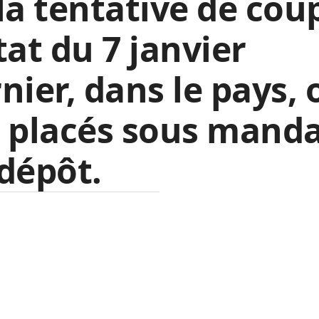
la tentative de cou
tat du 7 janvier
nier, dans le pays, 
 placés sous mand
dépôt.