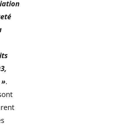
iation
reté
a
its
93,
 »
.
sont
urent
es