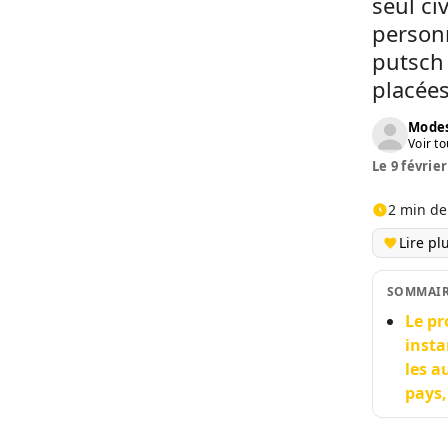
seul ci
personn
putsch 
placées
Modes
Voir to
Le 9 février
2 min de
Lire pl
SOMMAI
Le pr
insta
les a
pays,