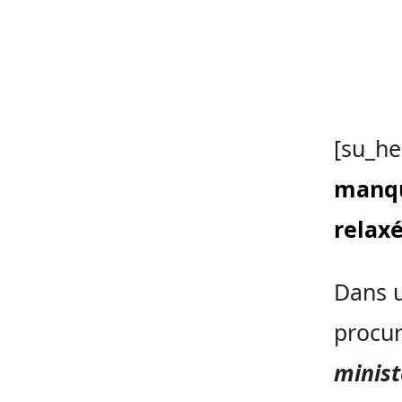
[su_he
manqu
relax
Dans u
procur
minist