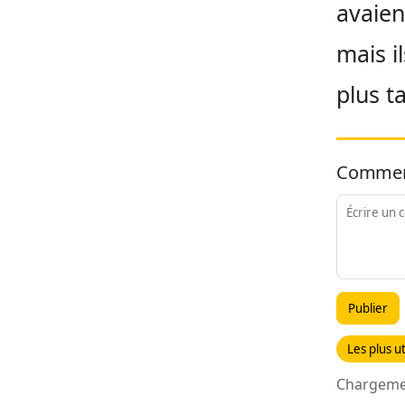
avaien
mais i
plus t
Commen
Publier
Les plus ut
Chargemen