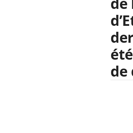
de 
d’E
der
été
de 