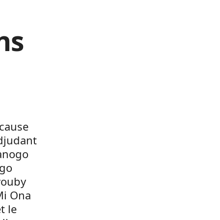
ns
 cause
adjudant
Manogo
ngo
vouby
Mi Ona
t le