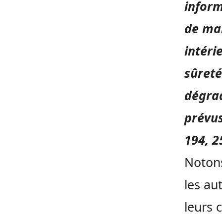
inform
de mal
intéri
sûreté
dégrad
prévus
194, 2
Notons
les au
leurs 