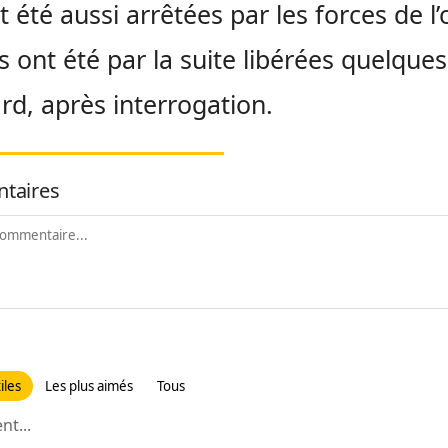
t été aussi arrêtées par les forces de l’
ls ont été par la suite libérées quelques
ard, après interrogation.
taires
iles
Les plus aimés
Tous
t...