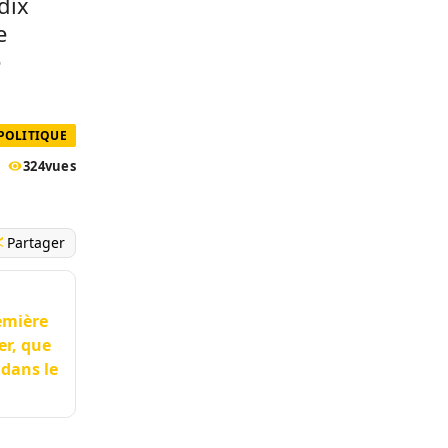
dix
e
e
POLITIQUE
324
vues
Partager
remière
er, que
 dans le