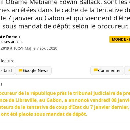
vil Obame Mebiame Edwin Ballack, sont les 
es arrêtées dans le cadre de la tentative d
le 7 janvier au Gabon et qui viennent d’êtr
 sous mandat de dépôt selon le procureur.
te Dossou
MONDE - 
us ses articles
 2019 à 10:51
•
MàJ le 7 août 2020
 lecture
us tard
Google News
Commenter
RE
ocureur de la république près le tribunal judiciaire de p
nce de Libreville, au Gabon, a annoncé vendredi 08 janvi
uteurs de la tentative de coup d’Etat du 7 janvier dernier,
 ont été placés sous mandat de dépôt.