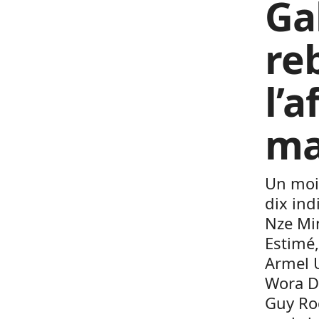
Ga
re
l’a
ma
Un mois
dix ind
Nze Mi
Estimé,
Armel 
Wora D
Guy Rog