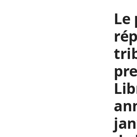
Le 
rép
tri
pre
Lib
an
jan