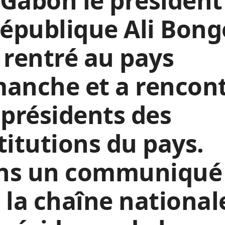
Gabon le président
république Ali Bong
 rentré au pays
anche et a rencon
 présidents des
titutions du pays.
ns un communiqué 
 la chaîne national