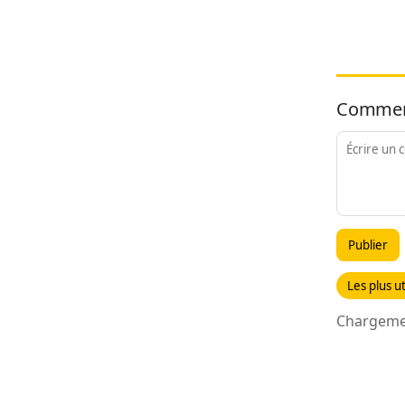
Commen
Publier
Les plus ut
Chargemen