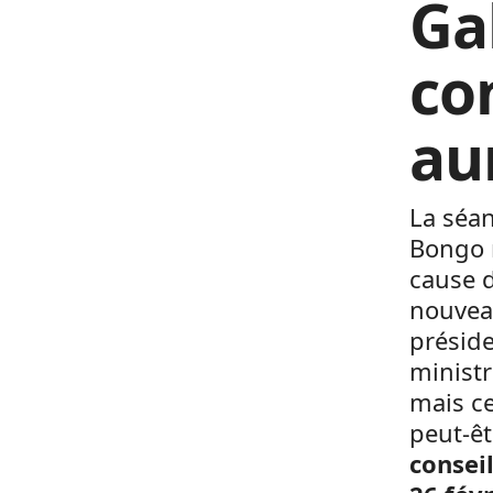
Ga
co
au
La séan
Bongo n
cause d
nouvea
préside
ministr
mais ce
peut-êt
consei