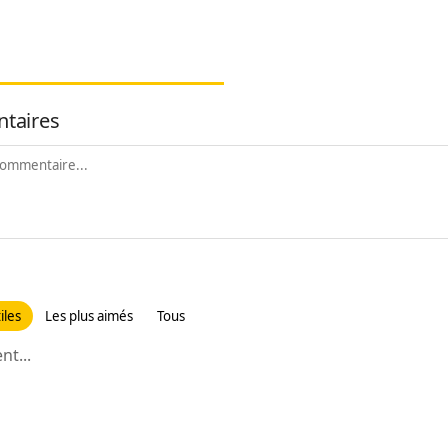
taires
iles
Les plus aimés
Tous
t...