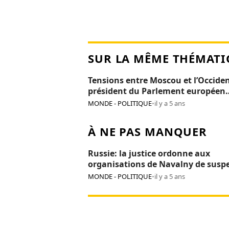
SUR LA MÊME THÉMATI
Tensions entre Moscou et l’Occiden
président du Parlement européen
persona non grata en Russie
MONDE - POLITIQUE
•
il y a 5 ans
À NE PAS MANQUER
Russie: la justice ordonne aux
organisations de Navalny de susp
leurs activités
MONDE - POLITIQUE
•
il y a 5 ans