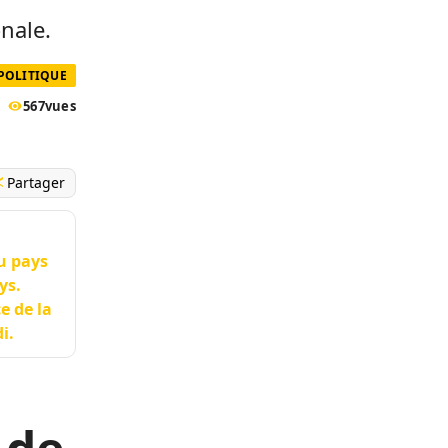
n
nale.
POLITIQUE
567
vues
Partager
u pays
ys.
e de la
i.