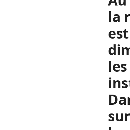
Au 
la 
est
dim
les
ins
Da
sur