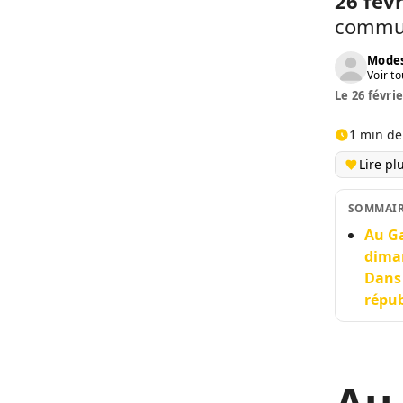
26 fév
communi
Modes
Voir to
Le 26 févrie
1 min de
Lire pl
SOMMAI
Au Ga
diman
Dans 
répub