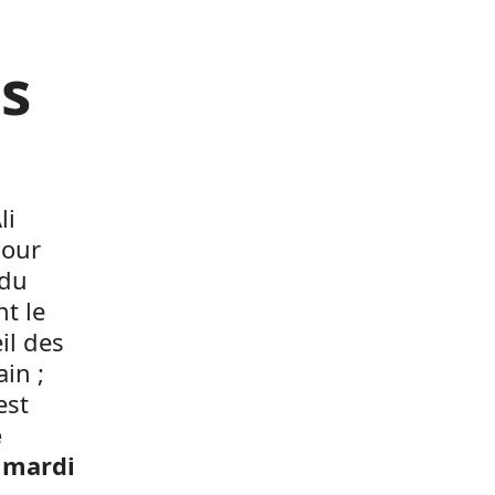
es
li
pour
 du
t le
il des
in ;
est
e
e mardi