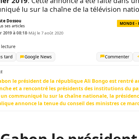
rier 2019
. Cette annonce a été faite dans u
qué lu sur la chaîne de la télévision natio
te Dossou
MONDE - 
us ses articles
r 2019 à 08:18
•
MàJ le 7 août 2020
 lecture
us tard
Google News
Commenter
RE
bon le président de la république Ali Bongo est rentré a
che et a rencontré les présidents des institutions du pa
un communiqué lu sur la chaîne nationale, la présidenc
lique annonce la tenue du conseil des ministres ce mard