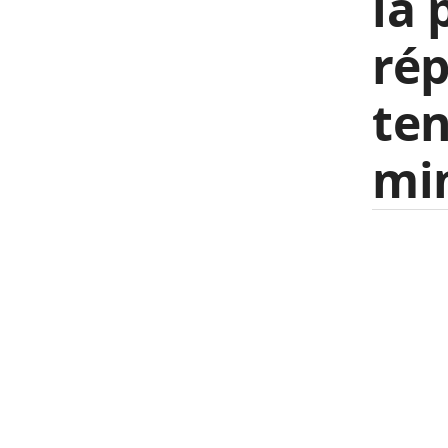
la 
rép
ten
min