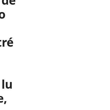
 de
o
tré
lu
e,