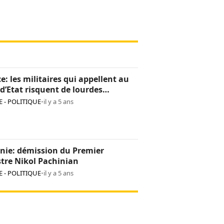
e: les militaires qui appellent au
d’Etat risquent de lourdes
tions
 - POLITIQUE
•
il y a 5 ans
nie: démission du Premier
tre Nikol Pachinian
 - POLITIQUE
•
il y a 5 ans