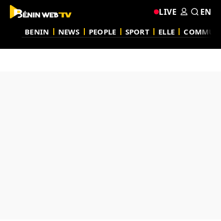
LIVE
EN
BENIN
NEWS
PEOPLE
SPORT
ELLE
COMMUN