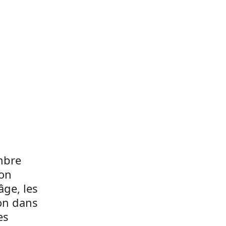
mbre
ion
âge, les
ion dans
es