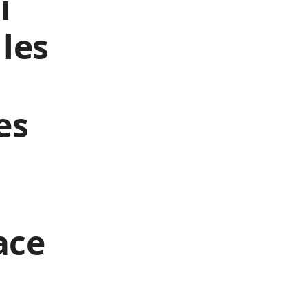
i
les
es
ace