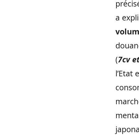
précis
a expl
volu
douan
(
7cv e
l’Etat
consom
marché
mental
japona