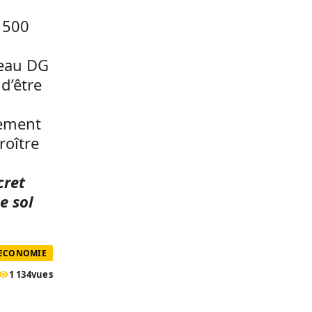
 500
veau DG
d’être
nement
oître
cret
e sol
 ECONOMIE
1 134
vues