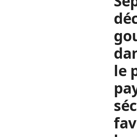
Se
déc
go
dan
le 
pay
séc
fav