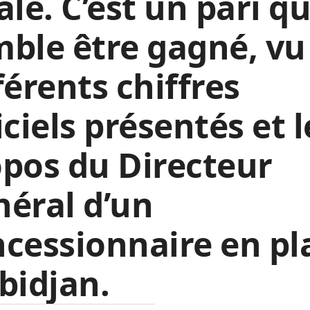
ale. C’est un pari qu
ble être gagné, vu 
férents chiffres
iciels présentés et l
pos du Directeur
éral d’un
cessionnaire en pl
bidjan.