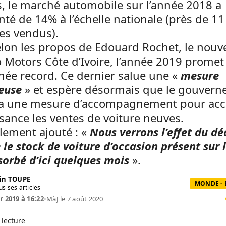
ls, le marché automobile sur l’année 2018 a
é de 14% à l’échelle nationale (près de 11
es vendus).
elon les propos de Edouard Rochet, le nou
 Motors Côte d’Ivoire, l’année 2019 promet 
ée record. Ce dernier salue une «
mesure
euse
» et espère désormais que le gouver
a une mesure d’accompagnement pour accr
ssance les ventes de voiture neuves.
alement ajouté : «
Nous verrons l’effet du dé
 le stock de voiture d’occasion présent sur l
sorbé d’ici quelques mois
».
in TOUPE
MONDE -
us ses articles
r 2019 à 16:22
•
MàJ le 7 août 2020
 lecture