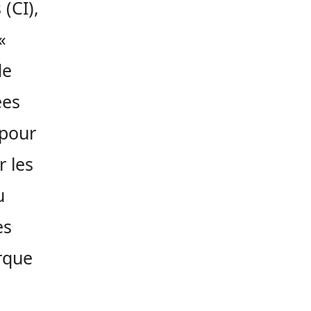
(CI),
«
de
ées
 pour
r les
u
es
arque