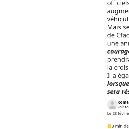
officie
augment
véhicul
Mais s
de Cfao
une ann
courag
prendr
la croi
Il a ég
lorsque
sera ré
Roma
Voir to
Le 28 févrie
3 min de