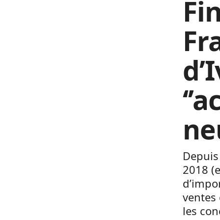
Fin
Fr
d’
‘’
neu
Depuis 
2018 (e
d’impor
ventes 
les con