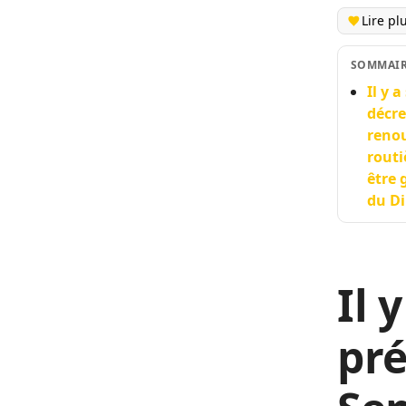
Lire pl
SOMMAI
Il y 
décre
renou
routi
être 
du Di
Il 
pr