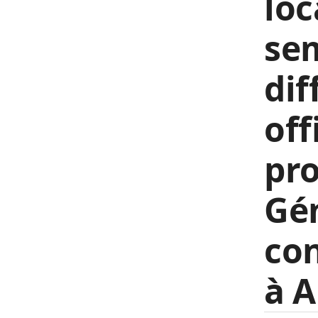
loc
sem
dif
off
pro
Gén
con
à A