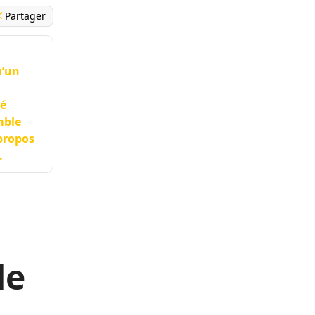
Partager
u’un
té
mble
 propos
.
de