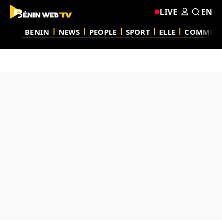
LIVE
EN
BENIN
NEWS
PEOPLE
SPORT
ELLE
COMMUN