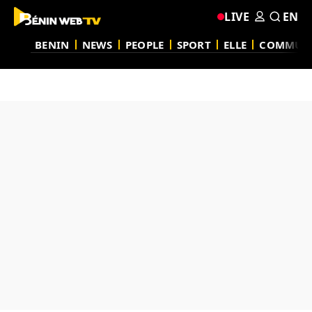
LIVE
EN
BENIN
NEWS
PEOPLE
SPORT
ELLE
COMMUN