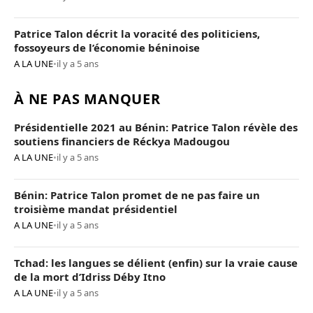
Patrice Talon décrit la voracité des politiciens,
fossoyeurs de l’économie béninoise
A LA UNE
•
il y a 5 ans
À NE PAS MANQUER
Présidentielle 2021 au Bénin: Patrice Talon révèle des
soutiens financiers de Réckya Madougou
A LA UNE
•
il y a 5 ans
Bénin: Patrice Talon promet de ne pas faire un
troisième mandat présidentiel
A LA UNE
•
il y a 5 ans
Tchad: les langues se délient (enfin) sur la vraie cause
de la mort d’Idriss Déby Itno
A LA UNE
•
il y a 5 ans