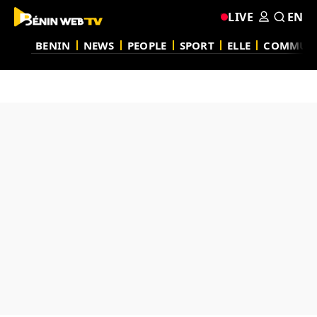
LIVE
EN
BENIN
NEWS
PEOPLE
SPORT
ELLE
COMMUN