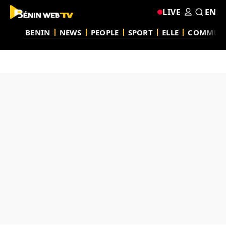
LIVE
EN
BENIN
NEWS
PEOPLE
SPORT
ELLE
COMMUN