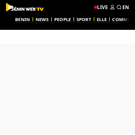
LIVE
EN
BENIN
NEWS
PEOPLE
SPORT
ELLE
COMMUN