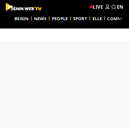
LIVE
EN
BENIN
NEWS
PEOPLE
SPORT
ELLE
COMMUN