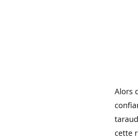
Alors 
confia
taraud
cette 