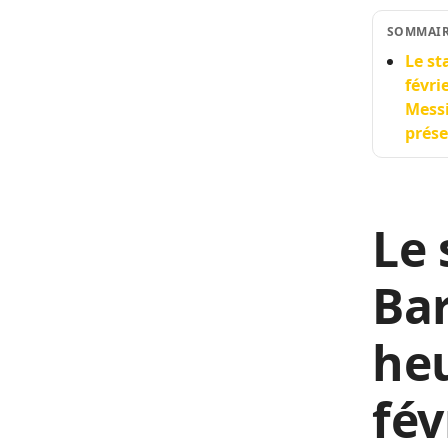
SOMMAI
Le st
févri
Messi
prése
Le
Bar
heu
fév