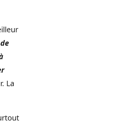
illeur
 de
à
er
r. La
urtout