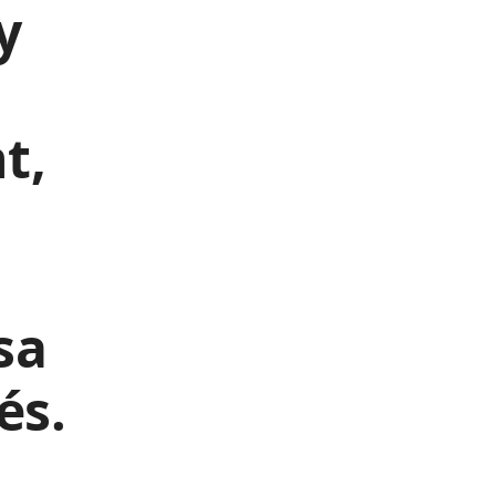
y
t,
sa
és.