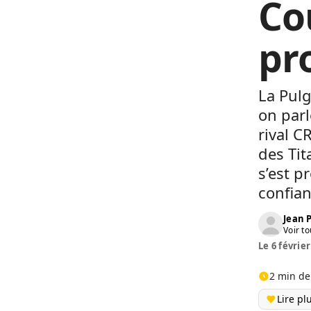
Co
pr
La Pulg
on parl
rival C
des Tit
s’est 
confian
Jean
Voir to
Le 6 février
2 min de
Lire pl