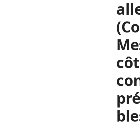
all
(Co
Mes
côt
con
pré
ble