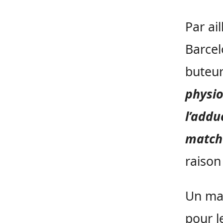
Par ai
Barcel
buteur
physio
l’addu
match 
raison
Un mat
pour l