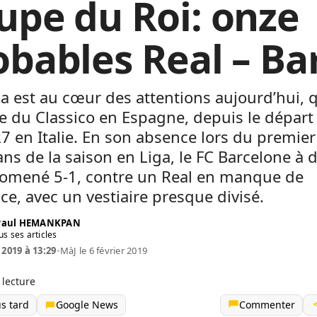
upe du Roi: onze
obables Real – Ba
a est au cœur des attentions aujourd’hui,
e du Classico en Espagne, depuis le départ
R7 en Italie. En son absence lors du premie
ans de la saison en Liga, le FC Barcelone à 
promené 5-1, contre un Real en manque de
ce, avec un vestiaire presque divisé.
 Paul HEMANKPAN
us ses articles
 2019 à 13:29
•
MàJ le 6 février 2019
 lecture
us tard
Google News
Commenter