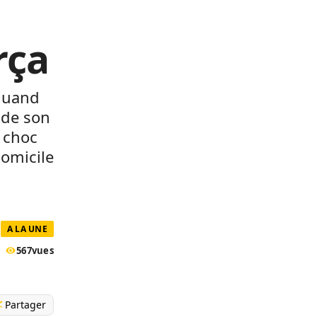
rça
 quand
 de son
r choc
domicile
A LA UNE
567
vues
Partager