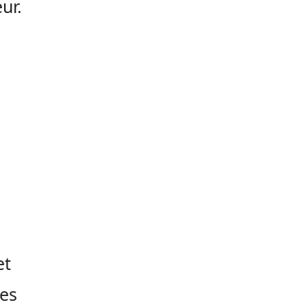
ur.
et
es