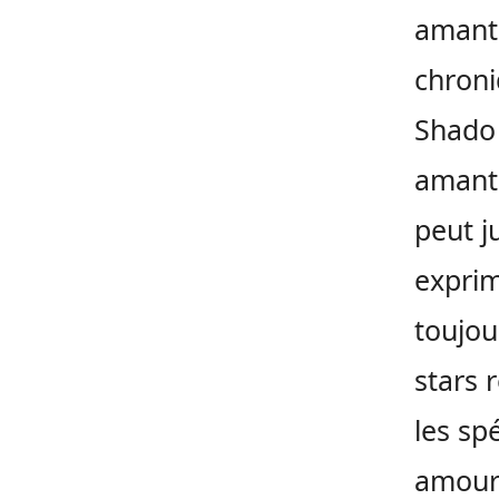
amants
chroniq
Shado
amants
peut j
exprim
toujour
stars 
les sp
amoure