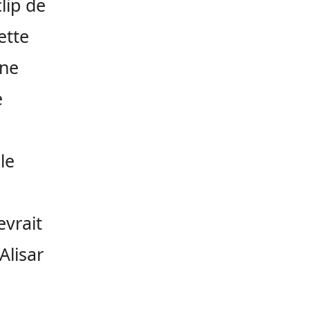
lip de
ette
une
e
le
evrait
 Alisar