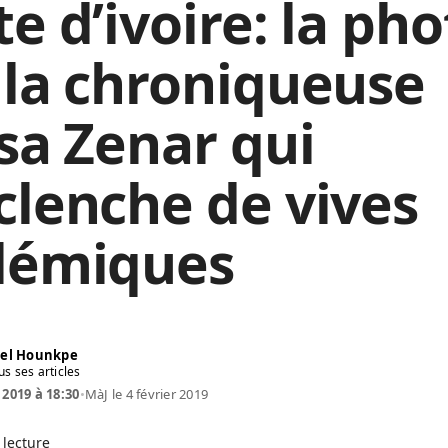
e d’ivoire: la ph
 la chroniqueuse
isa Zenar qui
clenche de vives
lémiques
el Hounkpe
us ses articles
 2019 à 18:30
•
MàJ le 4 février 2019
 lecture