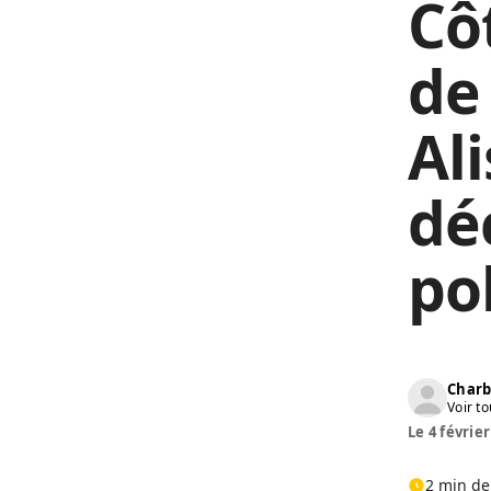
Côt
de
Al
dé
po
Charb
Voir to
Le 4 février
2 min de