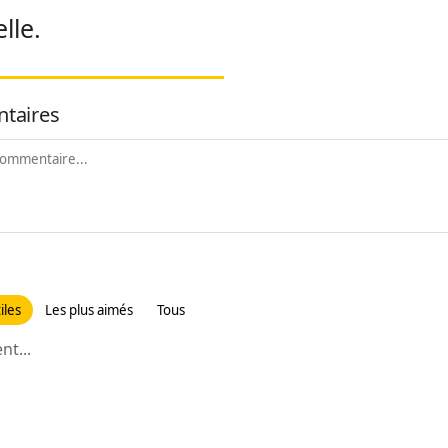
lle.
taires
iles
Les plus aimés
Tous
t...