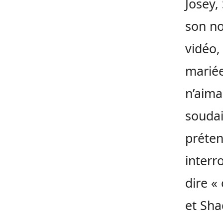
Josey,
son no
vidéo,
mariée
n’aima
soudai
préten
interr
dire « 
et Sha