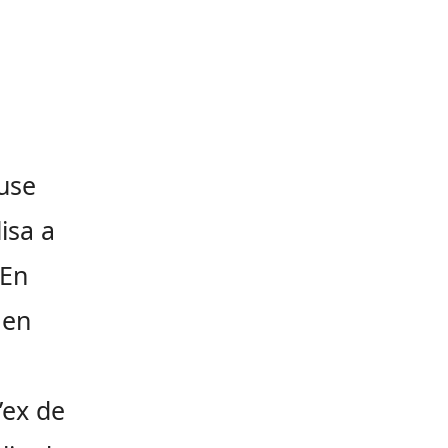
euse
isa a
 En
 en
’ex de