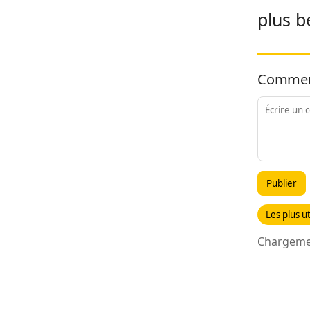
plus be
Commen
Publier
Les plus ut
Chargemen