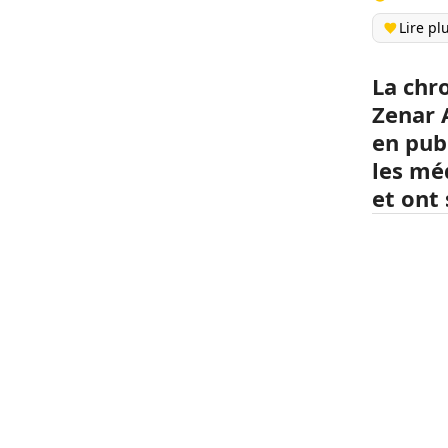
Lire pl
La chr
Zenar A
en pub
les méd
et ont