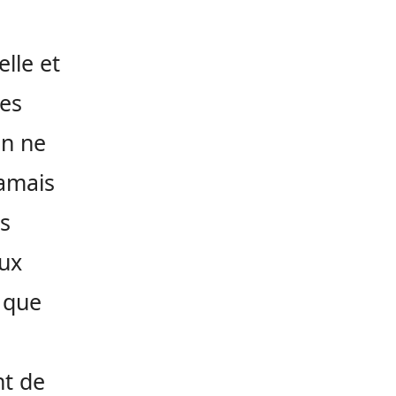
elle et
es
On ne
jamais
s
eux
r que
nt de