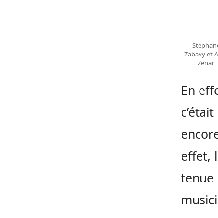
Stéphan
Zabavy et A
Zenar
En eff
c’étai
encore
effet, 
tenue 
musici