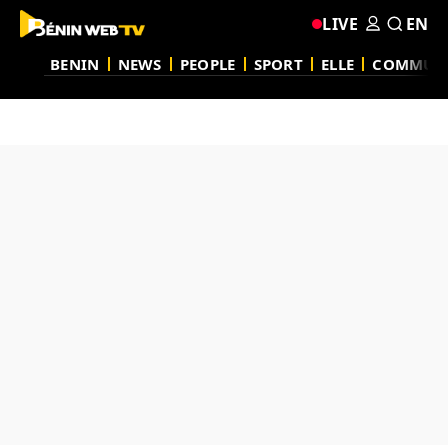
LIVE
EN
BENIN
NEWS
PEOPLE
SPORT
ELLE
COMMUN