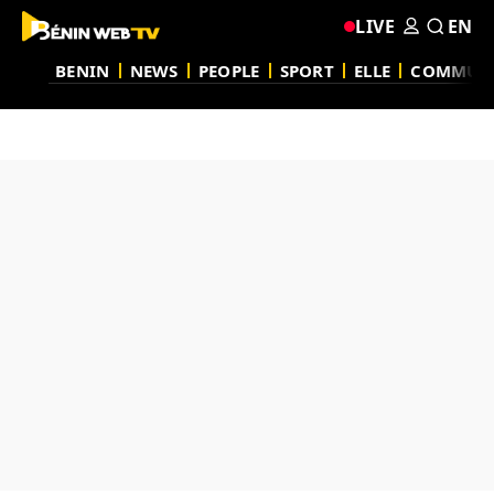
LIVE
EN
BENIN
NEWS
PEOPLE
SPORT
ELLE
COMMUN