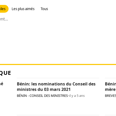
iles
Les plus aimés
Tous
t...
QUE
mé
Bénin: les nominations du Conseil des
Bénin
ministres du 03 mars 2021
mère
BÉNIN - CONSEIL DES MINISTRES
•
il y a 5 ans
BREVE