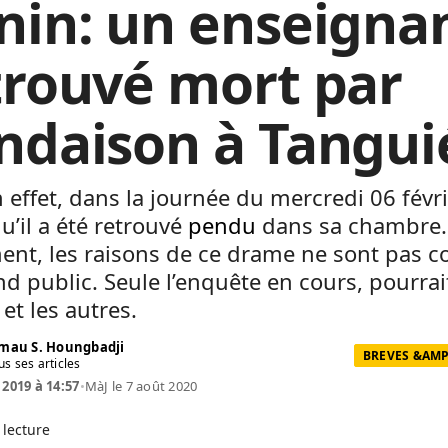
nin: un enseigna
trouvé mort par
ndaison à Tangui
n effet, dans la journée du mercredi 06 févr
u’il a été retrouvé
pendu
dans sa chambre.
ent, les raisons de ce drame ne sont pas 
d public. Seule l’enquête en cours, pourrai
 et les autres.
mau S. Houngbadji
BREVES &AMP
us ses articles
 2019 à 14:57
•
MàJ le 7 août 2020
 lecture