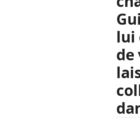
cha
Gui
lui
de 
lai
col
dan