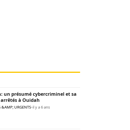
: un présumé cybercriminel et sa
 arrêtés à Ouidah
S &AMP; URGENTS
•
il y a 6 ans