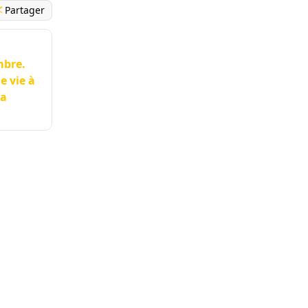
Partager
mbre.
e vie à
la