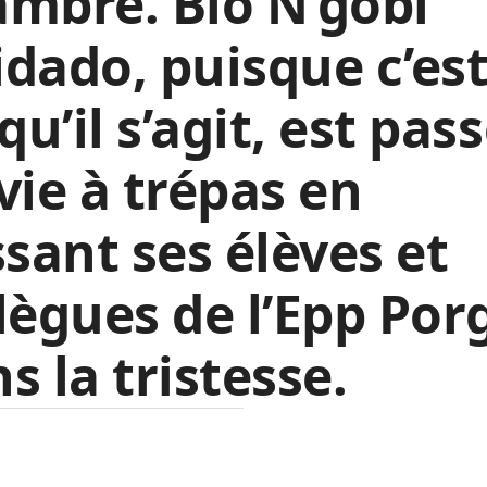
mbre. Bio N’gobi
dado, puisque c’est
 qu’il s’agit, est pas
vie à trépas en
ssant ses élèves et
lègues de l’Epp Por
s la tristesse.