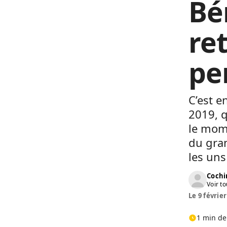
Bé
re
pe
C’est e
2019, q
le mom
du gran
les uns
Cochi
Voir to
Le 9 février
1 min de