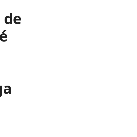
 de
sé
ga