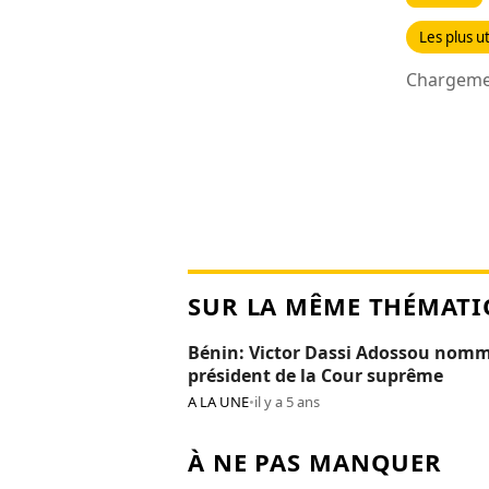
Les plus ut
Chargemen
SUR LA MÊME THÉMATI
Bénin: Victor Dassi Adossou nom
président de la Cour suprême
A LA UNE
•
il y a 5 ans
À NE PAS MANQUER