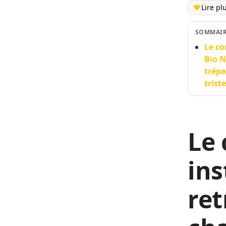
Lire pl
SOMMAI
Le co
Bio N
trépa
trist
Le 
ins
ret