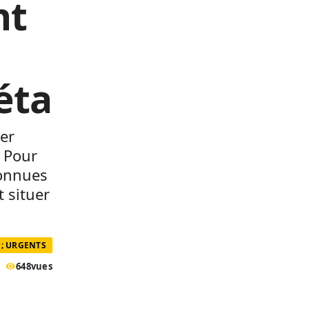
nt
éta
ier
 Pour
connues
t situer
; URGENTS
648
vues