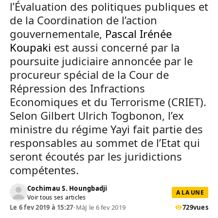
l’Évaluation des politiques publiques et
de la Coordination de l’action
gouvernementale,
Pascal Irénée
Koupaki
est aussi concerné par la
poursuite judiciaire annoncée par le
procureur spécial de la Cour de
Répression des Infractions
Economiques et du Terrorisme (CRIET).
Selon Gilbert Ulrich Togbonon, l’ex
ministre du régime Yayi fait partie des
responsables au sommet de l’Etat qui
seront écoutés par les juridictions
compétentes.
Cochimau S. Houngbadji
A LA UNE
Voir tous ses articles
Le 6 fev 2019 à 15:27
•
MàJ le 6 fev 2019
729
vues