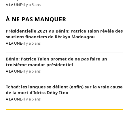
A LA UNE
•
il y a 5 ans
À NE PAS MANQUER
Présidentielle 2021 au Bénin: Patrice Talon révèle des
soutiens financiers de Réckya Madougou
A LA UNE
•
il y a 5 ans
Bénin: Patrice Talon promet de ne pas faire un
troisième mandat présidentiel
A LA UNE
•
il y a 5 ans
Tchad: les langues se délient (enfin) sur la vraie cause
de la mort d’Idriss Déby Itno
A LA UNE
•
il y a 5 ans