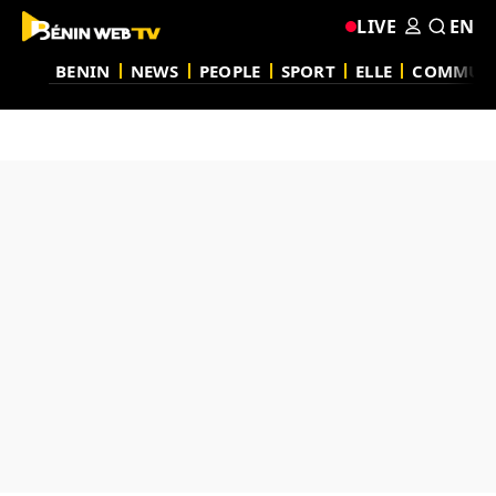
LIVE
EN
BENIN
NEWS
PEOPLE
SPORT
ELLE
COMMUN