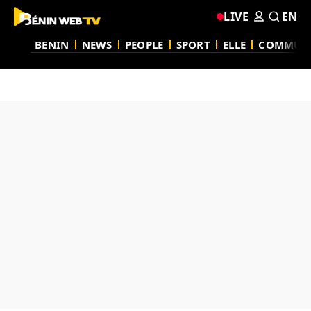
LIVE
EN
BENIN
NEWS
PEOPLE
SPORT
ELLE
COMMUN