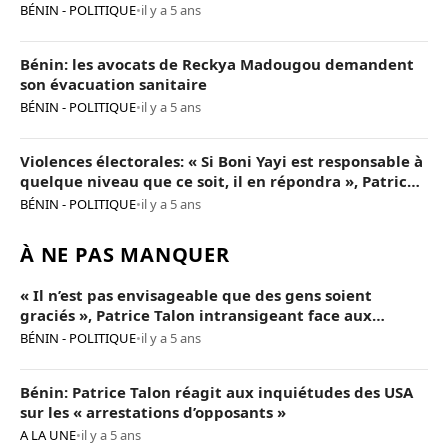
BÉNIN - POLITIQUE
•
il y a 5 ans
Bénin: les avocats de Reckya Madougou demandent
son évacuation sanitaire
BÉNIN - POLITIQUE
•
il y a 5 ans
Violences électorales: « Si Boni Yayi est responsable à
quelque niveau que ce soit, il en répondra », Patrice
Talon
BÉNIN - POLITIQUE
•
il y a 5 ans
À NE PAS MANQUER
« Il n’est pas envisageable que des gens soient
graciés », Patrice Talon intransigeant face aux
« opposants terroristes »
BÉNIN - POLITIQUE
•
il y a 5 ans
Bénin: Patrice Talon réagit aux inquiétudes des USA
sur les « arrestations d’opposants »
A LA UNE
•
il y a 5 ans