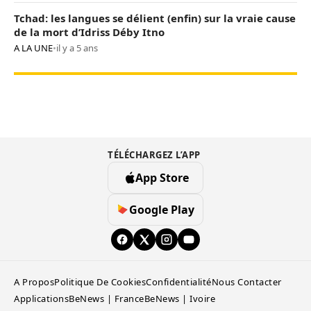
Tchad: les langues se délient (enfin) sur la vraie cause
de la mort d’Idriss Déby Itno
A LA UNE
•
il y a 5 ans
TÉLÉCHARGEZ L’APP
App Store
Google Play
A Propos
Politique De Cookies
Confidentialité
Nous Contacter
Applications
BeNews | France
BeNews | Ivoire