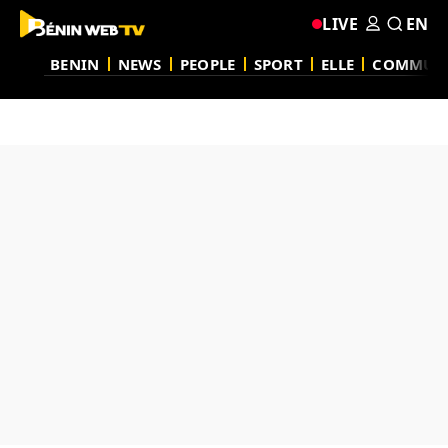
LIVE
EN
BENIN
NEWS
PEOPLE
SPORT
ELLE
COMMUN