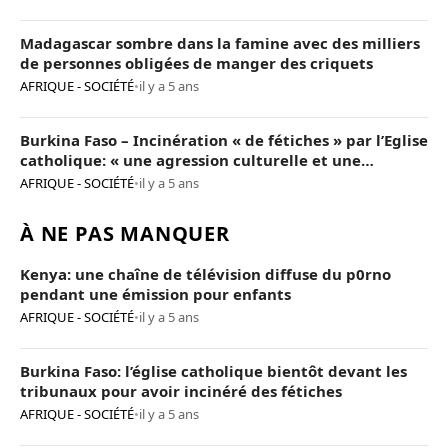
Madagascar sombre dans la famine avec des milliers
de personnes obligées de manger des criquets
AFRIQUE - SOCIÉTÉ
•
il y a 5 ans
Burkina Faso – Incinération « de fétiches » par l’Eglise
catholique: « une agression culturelle et une
provocation de trop »
AFRIQUE - SOCIÉTÉ
•
il y a 5 ans
À NE PAS MANQUER
Kenya: une chaîne de télévision diffuse du p0rno
pendant une émission pour enfants
AFRIQUE - SOCIÉTÉ
•
il y a 5 ans
Burkina Faso: l’église catholique bientôt devant les
tribunaux pour avoir incinéré des fétiches
AFRIQUE - SOCIÉTÉ
•
il y a 5 ans