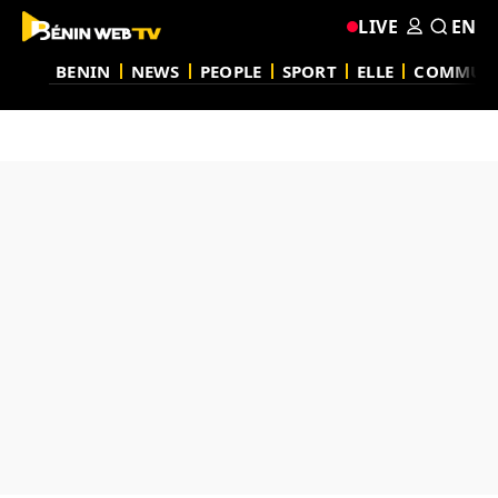
LIVE
EN
BENIN
NEWS
PEOPLE
SPORT
ELLE
COMMUN