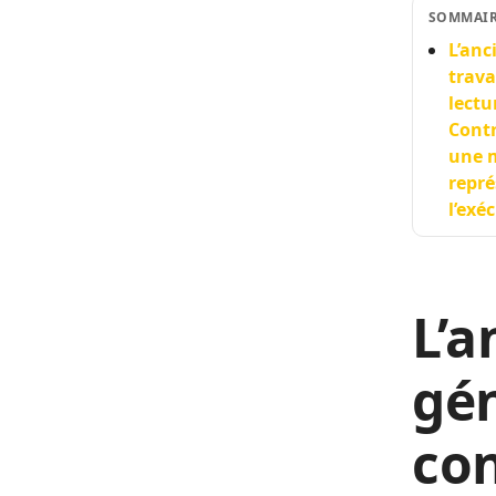
SOMMAI
L’anc
trava
lectu
Contr
une m
repré
l’exé
L’a
gén
con