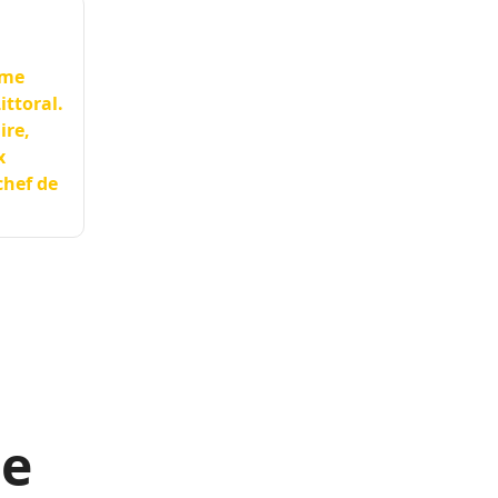
ême
ittoral.
ire,
x
chef de
le