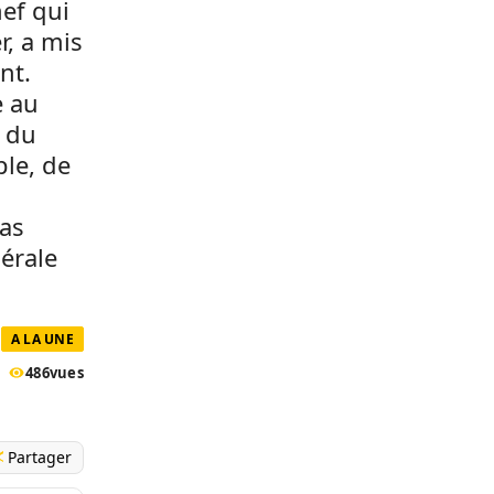
hef qui
r, a mis
ent.
e au
 du
ple, de
as
nérale
A LA UNE
486
vues
Partager