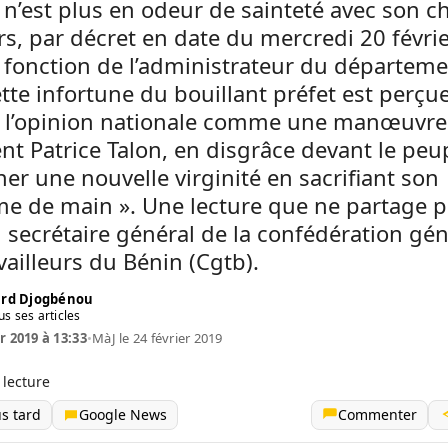
l n’est plus en odeur de sainteté avec son c
urs, par décret en date du mercredi 20 févrie
a fonction de l’administrateur du départem
tte infortune du bouillant préfet est perçu
e l’opinion nationale comme une manœuvre
nt Patrice Talon, en disgrâce devant le peu
er une nouvelle virginité en sacrifiant son
e de main ». Une lecture que ne partage p
n secrétaire général de la confédération gé
vailleurs du Bénin (Cgtb).
rd Djogbénou
us ses articles
r 2019 à 13:33
•
MàJ le 24 février 2019
 lecture
us tard
Google News
Commenter