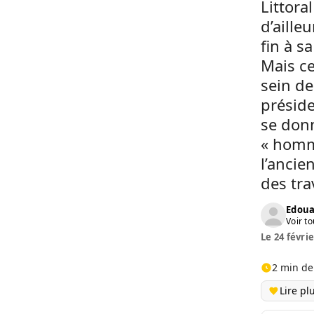
Littora
d’aille
fin à s
Mais ce
sein d
préside
se donn
« homm
l’ancie
des tra
Edoua
Voir to
Le 24 févrie
2 min de
Lire pl