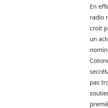
En eff
radio 
croit 
un acte
nomina
Cotono
secrét
pas tr
soutie
premiè