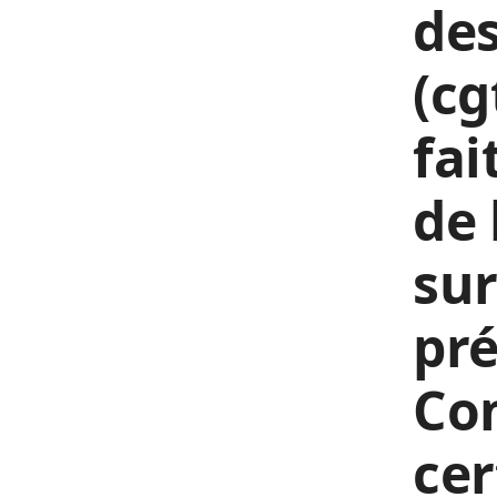
des
(cg
fai
de 
sur
pré
Co
cer