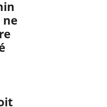
nin
u ne
re
é
oit