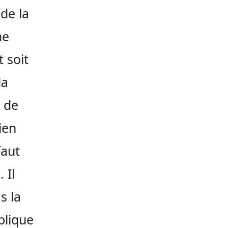
 de la
ne
 soit
la
e de
ien
faut
 Il
s la
blique