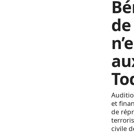
Bé
de
n’
au
To
Auditi
et fina
de rép
terrori
civile 