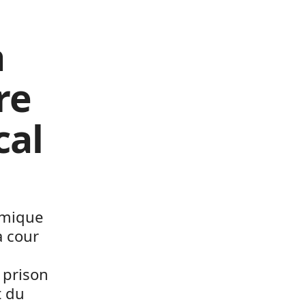
a
re
cal
omique
a cour
 prison
t du