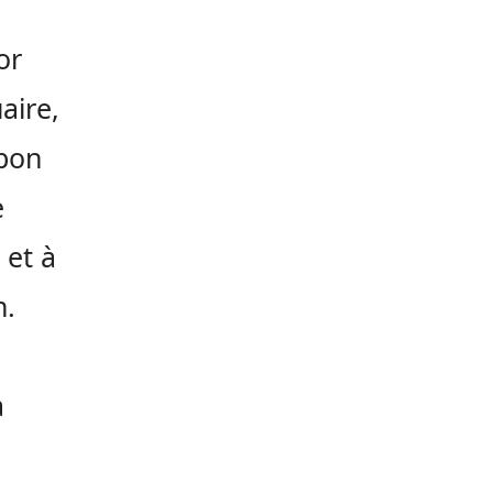
or
aire,
 bon
e
 et à
n.
a