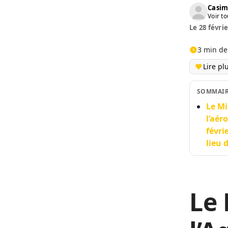
Casim
Voir to
Le 28 févrie
3 min de
Lire pl
SOMMAI
Le Mi
l’aér
févri
lieu 
Le 