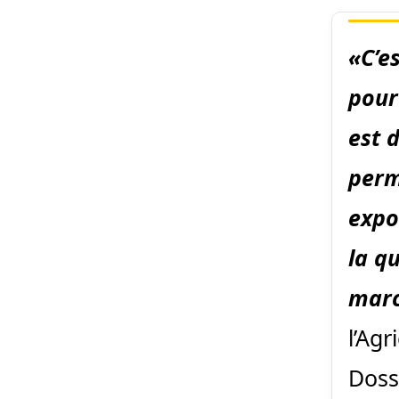
«C’e
pour
est 
perm
expo
la q
marc
l’Agr
Doss