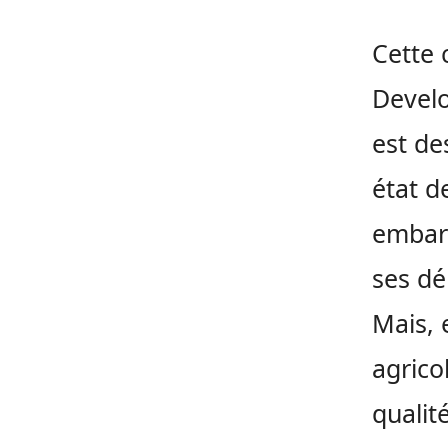
Cette 
Develo
est de
état d
embarq
ses dé
Mais, 
agrico
qualit