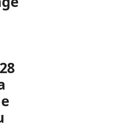
age
 28
a
ie
u