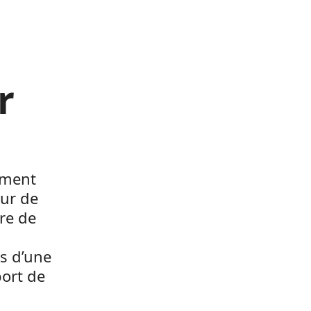
r
lement
ur de
tre de
és d’une
port de