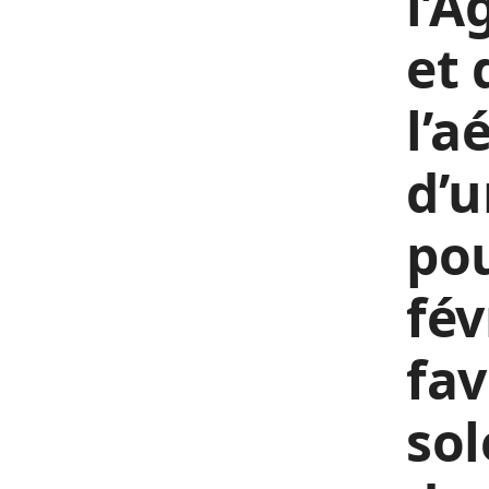
l’A
et 
l’a
d’u
pou
fév
fav
sol