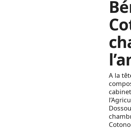
Bé
Co
ch
l’
A la tê
compos
cabinet
l’Agric
Dossouh
chambre
Cotono