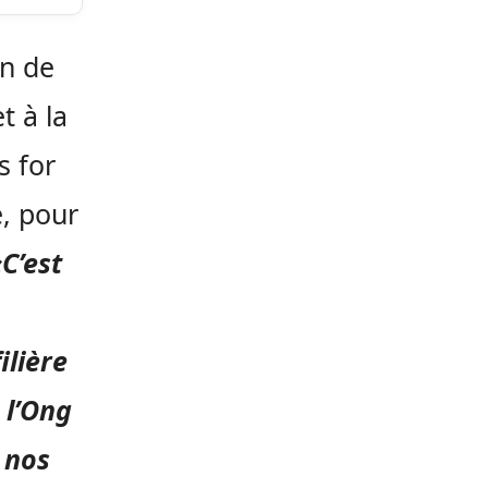
on de
t à la
s for
e, pour
C’est
ilière
 l’Ong
 nos