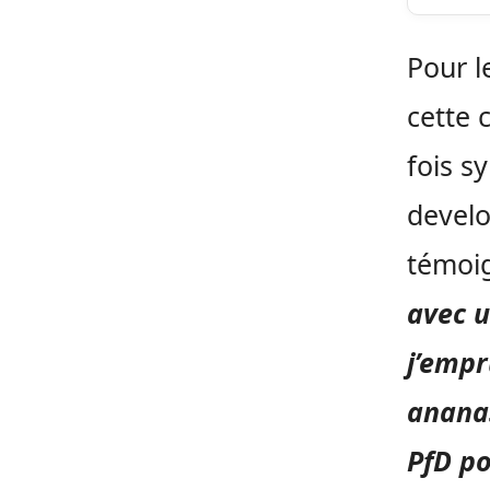
Pour l
cette 
fois s
develo
témoig
avec 
j’empr
ananas
PfD po