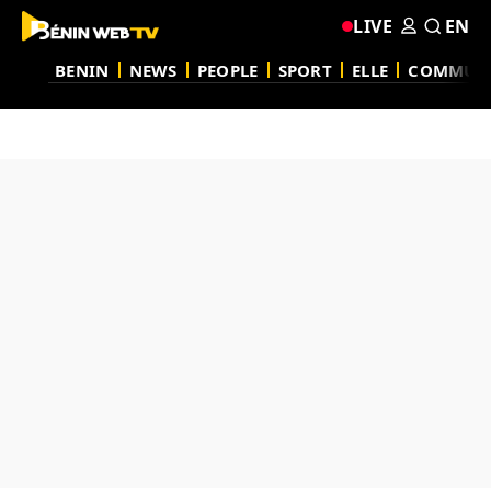
LIVE
EN
BENIN
NEWS
PEOPLE
SPORT
ELLE
COMMUN