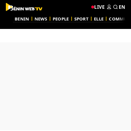
LIVE
EN
BENIN
NEWS
PEOPLE
SPORT
ELLE
COMMUN