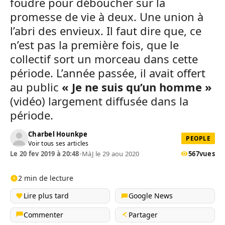
foudre pour déboucher sur la
promesse de vie à deux. Une union à
l’abri des envieux. Il faut dire que, ce
n’est pas la première fois, que le
collectif sort un morceau dans cette
période. L’année passée, il avait offert
au public
« Je ne suis qu’un homme »
(vidéo) largement diffusée dans la
période.
Charbel Hounkpe
PEOPLE
Voir tous ses articles
Le 20 fev 2019 à 20:48
•
MàJ le 29 aou 2020
567
vues
2 min de lecture
Lire plus tard
Google News
Commenter
Partager