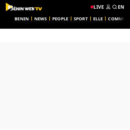
LIVE
EN
BENIN
NEWS
PEOPLE
SPORT
ELLE
COMMUN