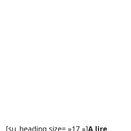
[su_heading size= »17 »]
A lire