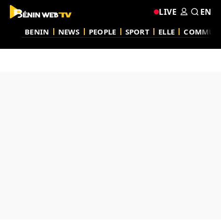
LIVE
EN
BENIN
NEWS
PEOPLE
SPORT
ELLE
COMMUN