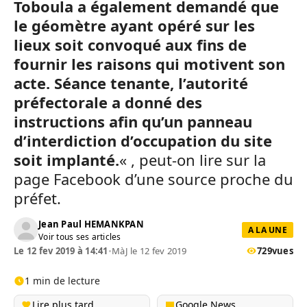
Toboula a également demandé que
le géomètre ayant opéré sur les
lieux soit convoqué aux fins de
fournir les raisons qui motivent son
acte. Séance tenante, l’autorité
préfectorale a donné des
instructions afin qu’un panneau
d’interdiction d’occupation du site
soit implanté.
« , peut-on lire sur la
page Facebook d’une source proche du
préfet.
Jean Paul HEMANKPAN
A LA UNE
Voir tous ses articles
Le 12 fev 2019 à 14:41
•
MàJ le 12 fev 2019
729
vues
1 min de lecture
Lire plus tard
Google News