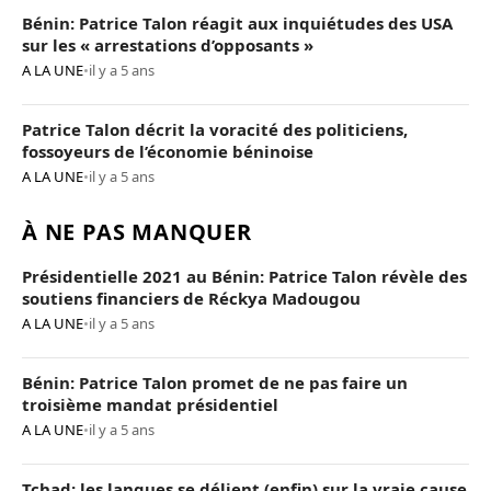
Bénin: Patrice Talon réagit aux inquiétudes des USA
sur les « arrestations d’opposants »
A LA UNE
•
il y a 5 ans
Patrice Talon décrit la voracité des politiciens,
fossoyeurs de l’économie béninoise
A LA UNE
•
il y a 5 ans
À NE PAS MANQUER
Présidentielle 2021 au Bénin: Patrice Talon révèle des
soutiens financiers de Réckya Madougou
A LA UNE
•
il y a 5 ans
Bénin: Patrice Talon promet de ne pas faire un
troisième mandat présidentiel
A LA UNE
•
il y a 5 ans
Tchad: les langues se délient (enfin) sur la vraie cause