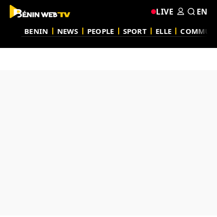
LIVE
EN
BENIN
NEWS
PEOPLE
SPORT
ELLE
COMMUN