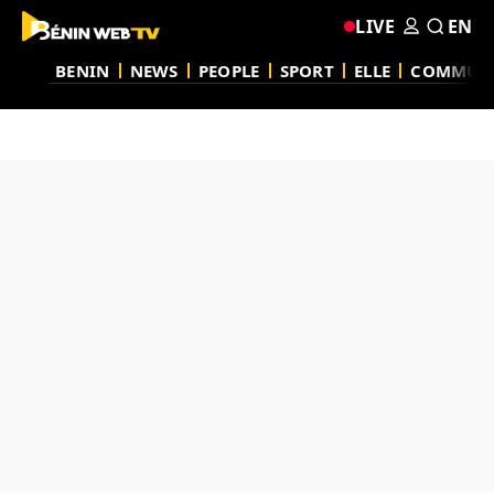
LIVE
EN
BENIN
NEWS
PEOPLE
SPORT
ELLE
COMMUN