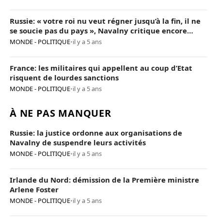
Russie: « votre roi nu veut régner jusqu’à la fin, il ne
se soucie pas du pays », Navalny critique encore
Poutine
MONDE - POLITIQUE
•
il y a 5 ans
France: les militaires qui appellent au coup d’Etat
risquent de lourdes sanctions
MONDE - POLITIQUE
•
il y a 5 ans
À NE PAS MANQUER
Russie: la justice ordonne aux organisations de
Navalny de suspendre leurs activités
MONDE - POLITIQUE
•
il y a 5 ans
Irlande du Nord: démission de la Première ministre
Arlene Foster
MONDE - POLITIQUE
•
il y a 5 ans