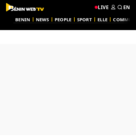
LIVE
EN
BENIN
NEWS
PEOPLE
SPORT
ELLE
COMMUN