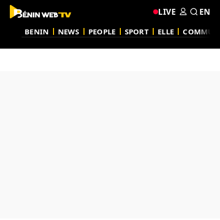
LIVE
EN
BENIN
NEWS
PEOPLE
SPORT
ELLE
COMMUN