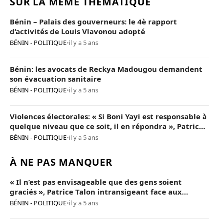
SUR LA MÊME THÉMATIQUE
Bénin – Palais des gouverneurs: le 4è rapport
d’activités de Louis Vlavonou adopté
BÉNIN - POLITIQUE
•
il y a 5 ans
Bénin: les avocats de Reckya Madougou demandent
son évacuation sanitaire
BÉNIN - POLITIQUE
•
il y a 5 ans
Violences électorales: « Si Boni Yayi est responsable à
quelque niveau que ce soit, il en répondra », Patrice
Talon
BÉNIN - POLITIQUE
•
il y a 5 ans
À NE PAS MANQUER
« Il n’est pas envisageable que des gens soient
graciés », Patrice Talon intransigeant face aux
« opposants terroristes »
BÉNIN - POLITIQUE
•
il y a 5 ans