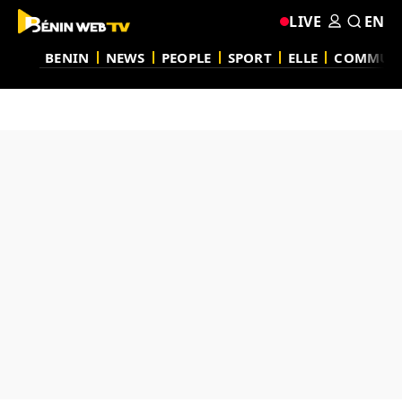
LIVE
EN
BENIN
NEWS
PEOPLE
SPORT
ELLE
COMMUN