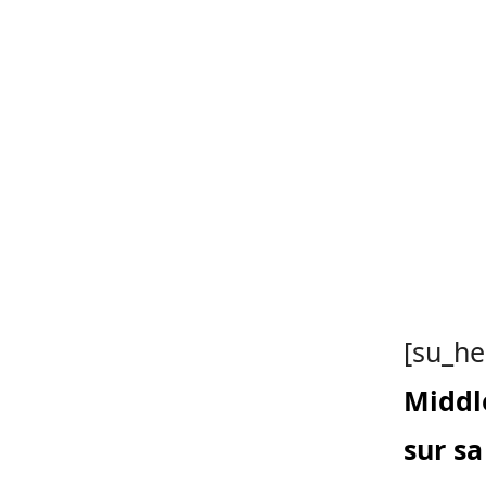
[su_he
Middle
sur s