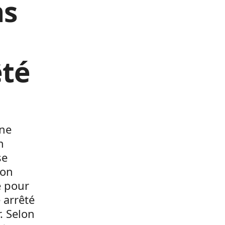
ns
êté
ine
n
se
son
é pour
 arrêté
. Selon