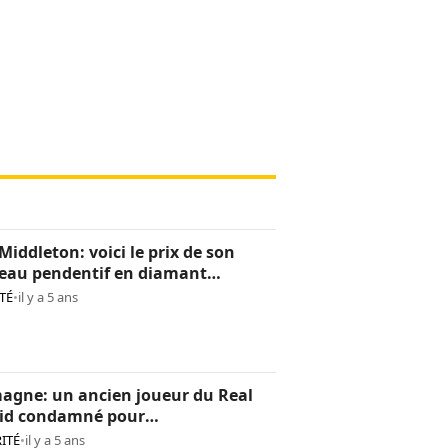
Middleton: voici le prix de son
eau pendentif en diamant
os)
TÉ
•
il y a 5 ans
agne: un ancien joueur du Real
id condamné pour
pornographie
ITÉ
•
il y a 5 ans