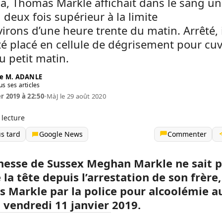
a, Thomas Markle affichait dans le sang un
l deux fois supérieur à la limite
irons d’une heure trente du matin. Arrêté, i
é placé en cellule de dégrisement pour cu
u petit matin.
e M. ADANLE
us ses articles
er 2019 à 22:50
•
MàJ le 29 août 2020
 lecture
us tard
Google News
Commenter
hesse de Sussex Meghan Markle ne sait p
la tête depuis l’arrestation de son frère,
 Markle par la police pour alcoolémie a
, vendredi 11 janvier 2019.