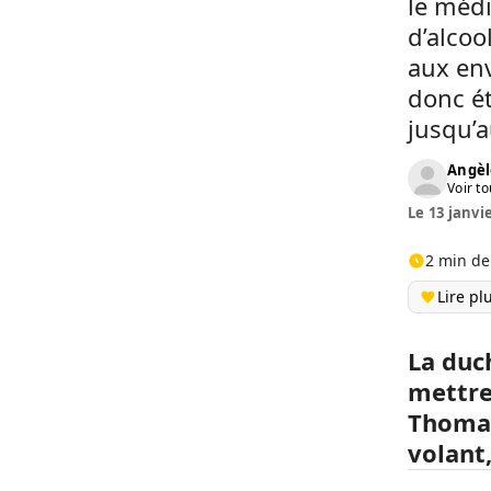
le médi
d’alcoo
aux env
donc ét
jusqu’a
Angèl
Voir to
Le 13 janvi
2 min de
Lire pl
La duc
mettre 
Thomas
volant