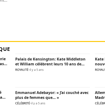
t...
QUE
erie
Palais de Kensington: Kate Middleton
Kate 
pas
et William célèbrent leurs 10 ans de
nouv
mariage (photos)
(phot
ROYAUTÉ
•
il y a 5 ans
ROYAU
é
Emmanuel Adebayor: « J’ai couché avec
Allem
la
plus de femmes que… »
Madr
pédo
CÉLÉBRITÉ
•
il y a 5 ans
CÉLÉBR