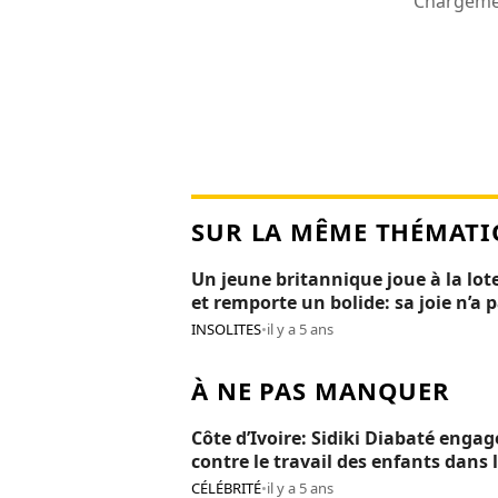
Chargemen
SUR LA MÊME THÉMATI
Un jeune britannique joue à la lot
et remporte un bolide: sa joie n’a 
duré 24H
INSOLITES
•
il y a 5 ans
À NE PAS MANQUER
Côte d’Ivoire: Sidiki Diabaté engag
contre le travail des enfants dans 
cacaoculture
CÉLÉBRITÉ
•
il y a 5 ans