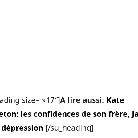
ading size= »17″]
A lire aussi:
Kate
ton: les confidences de son frère, J
a dépression
[/su_heading]