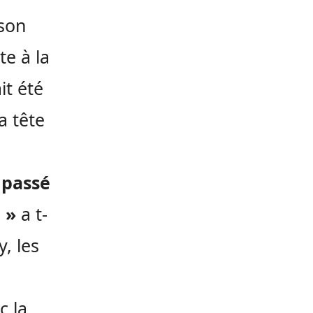
 son
te à la
it été
a tête
 passé
 »
a t-
, les
c la