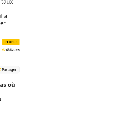
 taux
l a
ver
PEOPLE
486
vues
Partager
as où
u