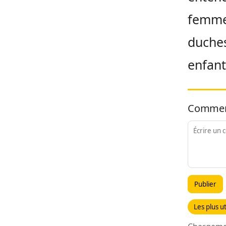
femme 
duches
enfant
Commen
Publier
Les plus ut