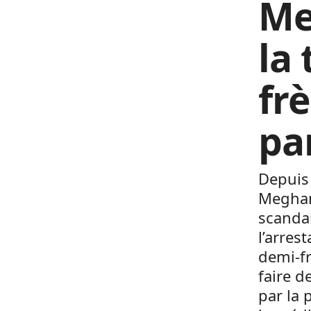
Me
la
fr
par
Depuis 
Meghan
scandal
l’arres
demi-fr
faire d
par la 