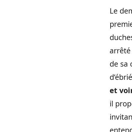
Le dem
premie
duches
arrêté
de sa 
d’ébri
et voi
il pro
invita
enten