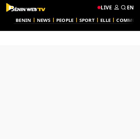
LIVE
EN
BENIN
NEWS
PEOPLE
SPORT
ELLE
COMMUN