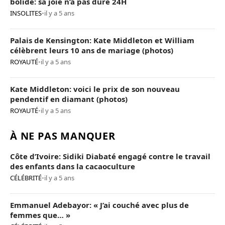
bolide: sa joie n’a pas duré 24H
INSOLITES
•
il y a 5 ans
Palais de Kensington: Kate Middleton et William
célèbrent leurs 10 ans de mariage (photos)
ROYAUTÉ
•
il y a 5 ans
Kate Middleton: voici le prix de son nouveau
pendentif en diamant (photos)
ROYAUTÉ
•
il y a 5 ans
À NE PAS MANQUER
Côte d’Ivoire: Sidiki Diabaté engagé contre le travail
des enfants dans la cacaoculture
CÉLÉBRITÉ
•
il y a 5 ans
Emmanuel Adebayor: « J’ai couché avec plus de
femmes que… »