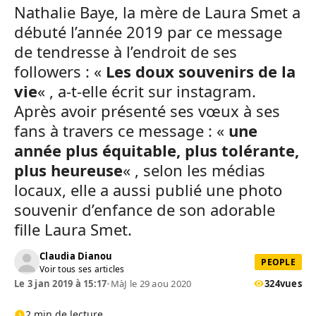
Nathalie Baye, la mère de Laura Smet a
débuté l’année 2019 par ce message
de tendresse à l’endroit de ses
followers : «
Les doux souvenirs de la
vie
« , a-t-elle écrit sur instagram.
Après avoir présenté ses vœux à ses
fans à travers ce message : «
une
année plus équitable, plus tolérante,
plus heureuse
« , selon les médias
locaux, elle a aussi publié une photo
souvenir d’enfance de son adorable
fille Laura Smet.
Claudia Dianou
PEOPLE
Voir tous ses articles
Le 3 jan 2019 à 15:17
•
MàJ le 29 aou 2020
324
vues
2 min de lecture