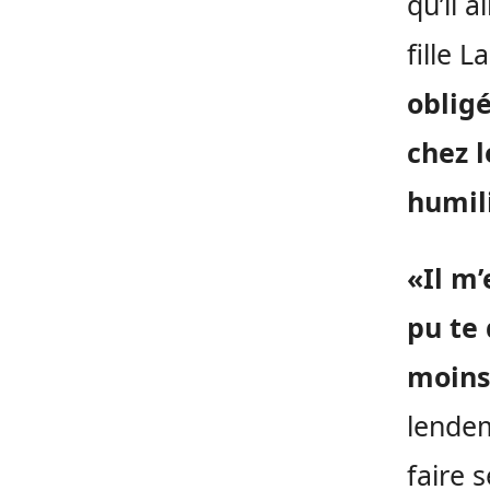
qu’il a
fille 
obligé
chez l
humili
«Il m’
pu te 
moins 
lendem
faire 