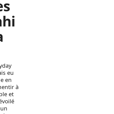
es
ahi
a
lyday
ais eu
ge en
mentir à
ble et
évoilé
 un