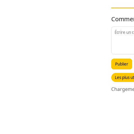
Commen
Publier
Les plus ut
Chargemen