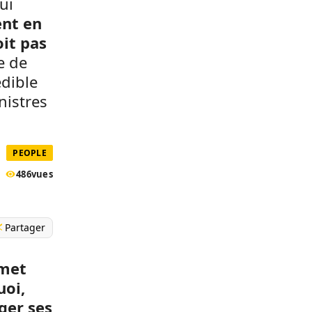
ui
nt en
oit pas
e de
édible
nistres
PEOPLE
486
vues
Partager
Smet
uoi,
ger ses