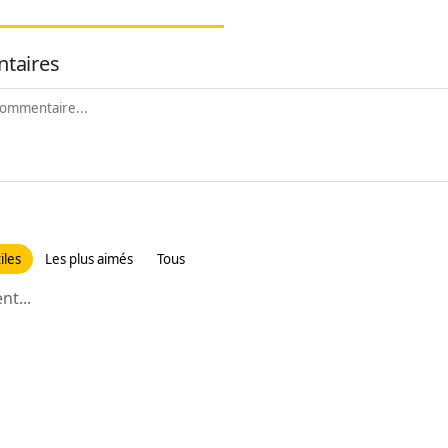
taires
iles
Les plus aimés
Tous
t...