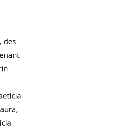
, des
venant
rin
aeticia
aura,
icia