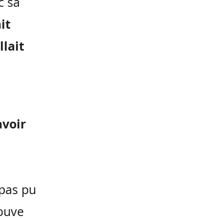
c sa
it
llait
avoir
 pas pu
rouve