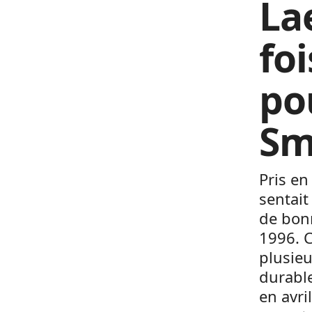
La
foi
po
Sm
Pris en
sentait
de bonn
1996. C
plusieu
durable
en avri