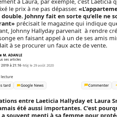
ment à Laura, par exemple, c’est Laeticia q
fixé le prix à ne pas dépasser.
«L’apparteme
 double. Johnny fait en sorte qu’elle ne s
rant»
précisait le magazine qui indique qu
ant, Johnny Hallyday parvenait à rendre cr
onge en faisant appel à un de ses amis mi
idait à se procurer un faux acte de vente.
e M. ADANLE
us ses articles
 2019 à 21:16
•
MàJ le 29 août 2020
 lecture
us tard
Google News
Commenter
lations entre Laeticia Hallyday et Laura 
jamais été aussi importantes. C’est pourq
 a souvent menti à sa femme pour proté