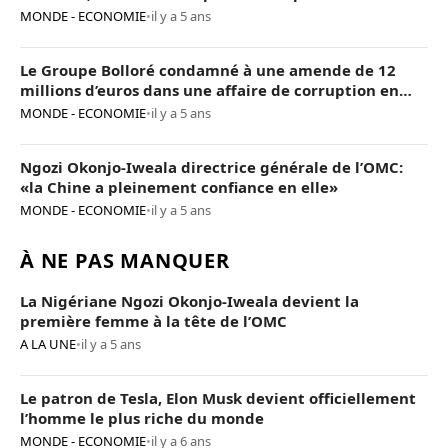
MONDE - ECONOMIE
•
il y a 5 ans
Le Groupe Bolloré condamné à une amende de 12
millions d’euros dans une affaire de corruption en
Afrique
MONDE - ECONOMIE
•
il y a 5 ans
Ngozi Okonjo-Iweala directrice générale de l’OMC:
«la Chine a pleinement confiance en elle»
MONDE - ECONOMIE
•
il y a 5 ans
À NE PAS MANQUER
La Nigériane Ngozi Okonjo-Iweala devient la
première femme à la tête de l’OMC
A LA UNE
•
il y a 5 ans
Le patron de Tesla, Elon Musk devient officiellement
l’homme le plus riche du monde
MONDE - ECONOMIE
•
il y a 6 ans