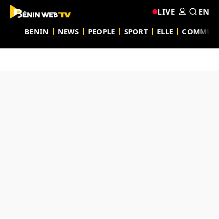
LIVE
EN
BENIN
NEWS
PEOPLE
SPORT
ELLE
COMMUN