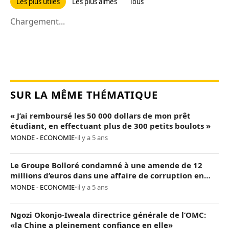
Les plus utiles
Les plus aimés
Tous
Chargement...
SUR LA MÊME THÉMATIQUE
« J’ai remboursé les 50 000 dollars de mon prêt
étudiant, en effectuant plus de 300 petits boulots »
MONDE - ECONOMIE
•
il y a 5 ans
Le Groupe Bolloré condamné à une amende de 12
millions d’euros dans une affaire de corruption en
Afrique
MONDE - ECONOMIE
•
il y a 5 ans
Ngozi Okonjo-Iweala directrice générale de l’OMC:
«la Chine a pleinement confiance en elle»