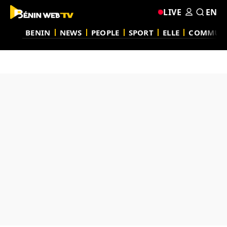
LIVE
EN
BENIN
NEWS
PEOPLE
SPORT
ELLE
COMMUN