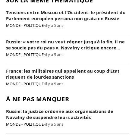
SUR LA MÊME THÉMATIQUE
Tensions entre Moscou et l’Occident: le président du
Parlement européen persona non grata en Russie
MONDE - POLITIQUE
•
il y a 5 ans
Russie: « votre roi nu veut régner jusqu’à la fin, il ne
se soucie pas du pays », Navalny critique encore
Poutine
MONDE - POLITIQUE
•
il y a 5 ans
France: les militaires qui appellent au coup d’Etat
risquent de lourdes sanctions
MONDE - POLITIQUE
•
il y a 5 ans
À NE PAS MANQUER
Russie: la justice ordonne aux organisations de
Navalny de suspendre leurs activités
MONDE - POLITIQUE
•
il y a 5 ans