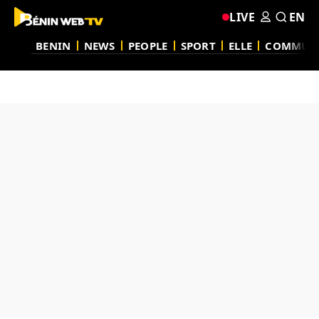
LIVE
EN
BENIN
NEWS
PEOPLE
SPORT
ELLE
COMMUN