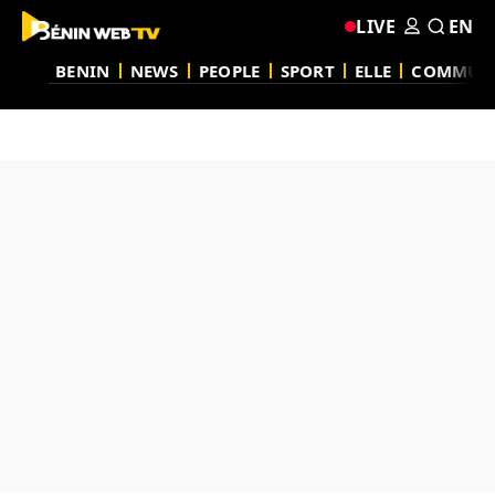
LIVE
EN
BENIN
NEWS
PEOPLE
SPORT
ELLE
COMMUN