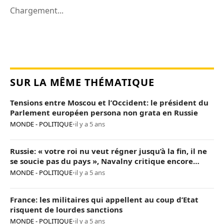
Chargement...
SUR LA MÊME THÉMATIQUE
Tensions entre Moscou et l’Occident: le président du
Parlement européen persona non grata en Russie
MONDE - POLITIQUE
•
il y a 5 ans
Russie: « votre roi nu veut régner jusqu’à la fin, il ne
se soucie pas du pays », Navalny critique encore
Poutine
MONDE - POLITIQUE
•
il y a 5 ans
France: les militaires qui appellent au coup d’Etat
risquent de lourdes sanctions
MONDE - POLITIQUE
•
il y a 5 ans