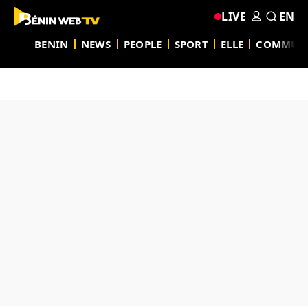
LIVE
EN
BENIN
NEWS
PEOPLE
SPORT
ELLE
COMMUN