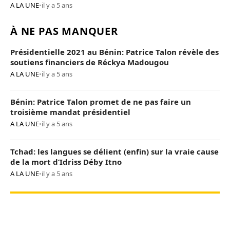
A LA UNE
•
il y a 5 ans
À NE PAS MANQUER
Présidentielle 2021 au Bénin: Patrice Talon révèle des
soutiens financiers de Réckya Madougou
A LA UNE
•
il y a 5 ans
Bénin: Patrice Talon promet de ne pas faire un
troisième mandat présidentiel
A LA UNE
•
il y a 5 ans
Tchad: les langues se délient (enfin) sur la vraie cause
de la mort d’Idriss Déby Itno
A LA UNE
•
il y a 5 ans