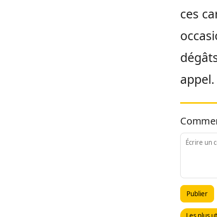
ces ca
occasi
dégâts
appel.
Commen
Publier
Les plus ut