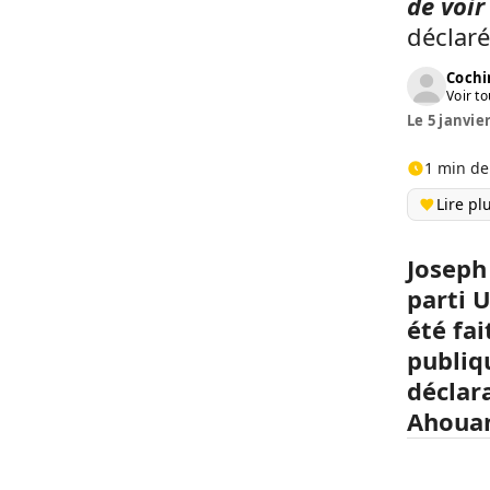
de voir
déclaré
Cochi
Voir to
Le 5 janvier
1 min de
Lire pl
Joseph
parti 
été fai
publiq
déclar
Ahouan