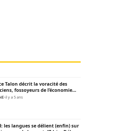
ce Talon décrit la voracité des
iciens, fossoyeurs de l’économie
noise
NE
•
il y a 5 ans
: les langues se délient (enfin) sur