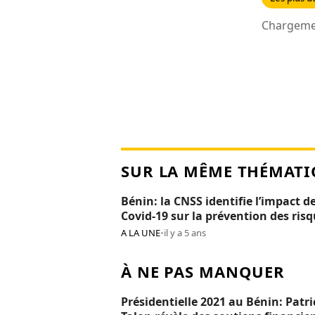
Chargemen
SUR LA MÊME THÉMATI
Bénin: la CNSS identifie l’impact de
Covid-19 sur la prévention des ris
professionnels
A LA UNE
•
il y a 5 ans
À NE PAS MANQUER
Présidentielle 2021 au Bénin: Patri