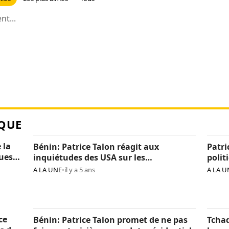
t...
QUE
 la
Bénin: Patrice Talon réagit aux
Patri
ques
inquiétudes des USA sur les
polit
« arrestations d’opposants »
béni
A LA UNE
•
il y a 5 ans
A LA U
ce
Bénin: Patrice Talon promet de ne pas
Tchad