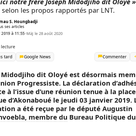
 ici notre frère Joseph Midodjiho dit Oloyé »
 selon les propos rapportés par LNT.
mau S. Houngbadji
us ses articles
 2019 à 11:55
•
MàJ le 28 août 2020
 lecture
us tard
Google News
Commenter
 Midodjiho dit Oloyé est désormais mem
Union Progressiste. La déclaration d’adhé
te à l’issue d’une réunion tenue à la place
ue d’Akonaboué le jeudi 03 janvier 2019. 
ation a été reçue par le député Augustin
voebla, membre du Bureau Politique du 