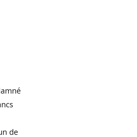
ndamné
ancs
’un de