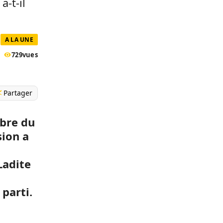
a-t-il
A LA UNE
729
vues
Partager
bre du
sion a
Ladite
parti.