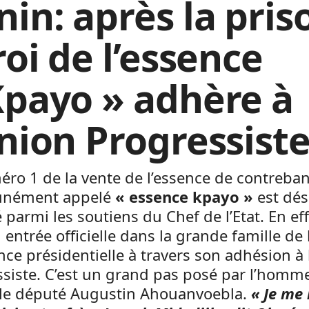
nin: après la pris
roi de l’essence
Kpayo » adhère à
Union Progressist
ro 1 de la vente de l’essence de contreba
nément appelé
« essence kpayo »
est dé
parmi les soutiens du Chef de l’Etat. En effe
n entrée officielle dans la grande famille de 
e présidentielle à travers son adhésion à 
siste. C’est un grand pas posé par l’homme
t le député Augustin Ahouanvoebla.
« Je me 