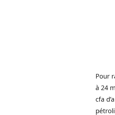
Pour r
à 24 m
cfa d’
pétrol