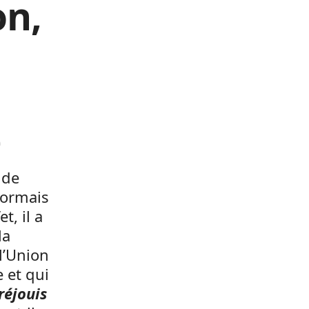
on,
e
nde
sormais
t, il a
la
l’Union
 et qui
réjouis