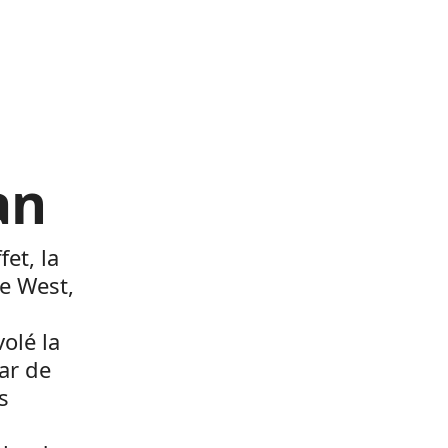
an
et, la
ye West,
olé la
tar de
s