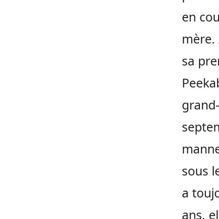
en co
mère. A
sa pre
Peekab
grand-
septem
manneq
sous l
a touj
ans, e