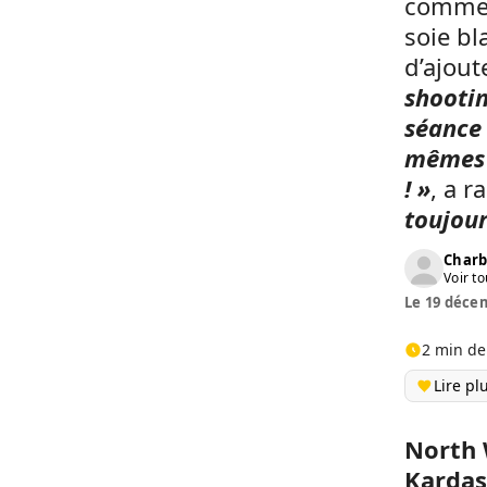
comment
soie bl
d’ajout
shootin
séance 
mêmes p
! »
, a 
toujour
Charb
Voir to
Le 19 décem
2 min de
Lire pl
North W
Kardas