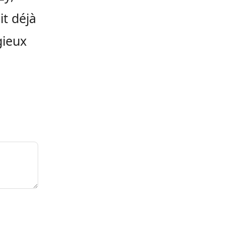
it déjà
gieux