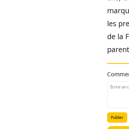
marque
les pr
de la 
parent
Commen
Publier