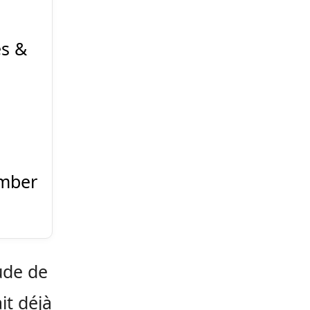
es &
mber
tude de
it déjà