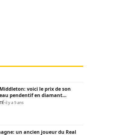
Middleton: voici le prix de son
eau pendentif en diamant
os)
TÉ
•
il y a 5 ans
agne: un ancien joueur du Real