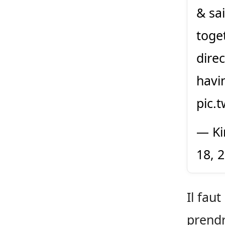
& sa
toge
direc
havin
pic.
— Ki
18, 
Il fau
prendr