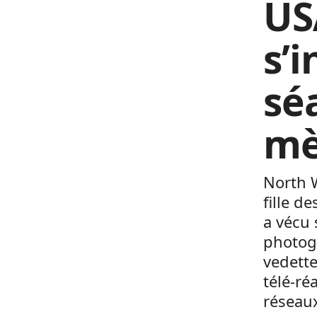
US
s’i
sé
mè
North W
fille d
a vécu 
photogr
vedette
télé-ré
réseau