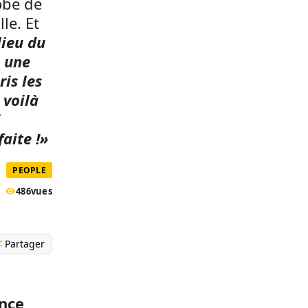
obe de
le. Et
lieu du
e une
pris les
 voilà
i
faite !»
PEOPLE
486
vues
Partager
ance