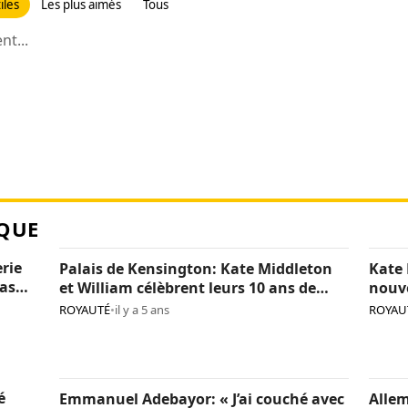
iles
Les plus aimés
Tous
t...
QUE
erie
Palais de Kensington: Kate Middleton
Kate 
pas
et William célèbrent leurs 10 ans de
nouv
mariage (photos)
(phot
ROYAUTÉ
•
il y a 5 ans
ROYAU
é
Emmanuel Adebayor: « J’ai couché avec
Allem