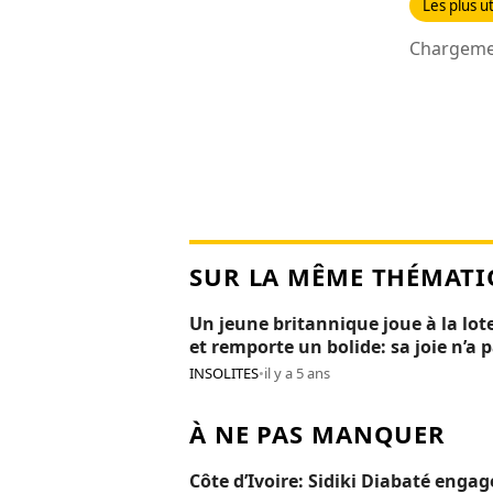
Les plus ut
Chargemen
SUR LA MÊME THÉMATI
Un jeune britannique joue à la lot
et remporte un bolide: sa joie n’a 
duré 24H
INSOLITES
•
il y a 5 ans
À NE PAS MANQUER
Côte d’Ivoire: Sidiki Diabaté engag