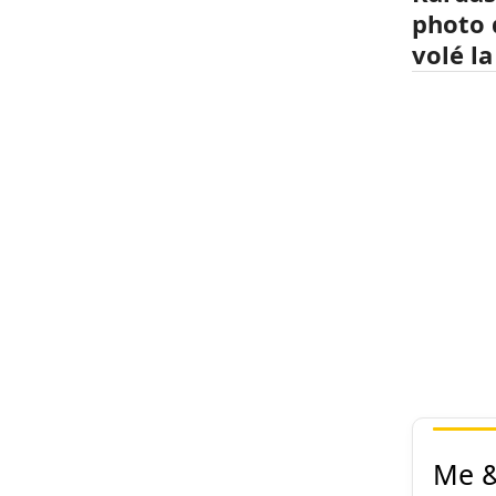
photo 
volé la
Me &