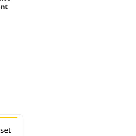
ent
set