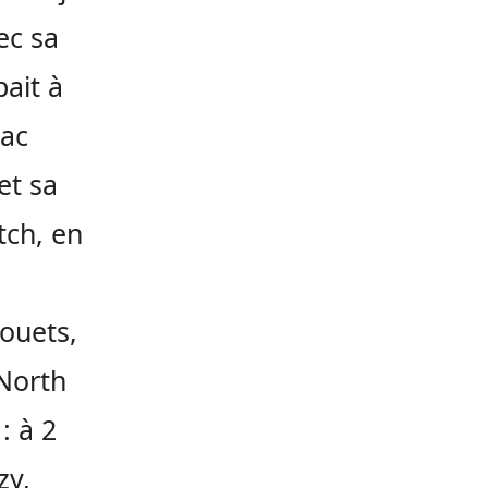
ec sa
pait à
sac
et sa
tch, en
ouets,
 North
: à 2
zy,