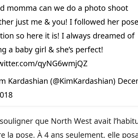
id momma can we do a photo shoot
ther just me & you! I followed her pos
tion so here it is! I always dreamed of
g a baby girl & she’s perfect!
twitter.com/qyNG6wmjQZ
m Kardashian (@KimKardashian)
Dece
2018
t souligner que North West avait l’habi
e la pose. À 4 ans seulement, elle posa