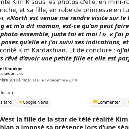
é Kim K sous les photos d’elle, en mini-r
anche, et sa fille, en robe de princesse en tul
er,
«North est venue me rendre visite sur le 
g et m’a dit maman, est-ce qu’on peut fair
photo ensemble, juste toi et moi ! »
« J’ai 
oses qu’elle et j’ai suivi ses indications, et
raconté Kim Kardashian. Et de conclure :
«J’a
s rêvé d’avoir une petite fille et elle est par
el Hounkpe
us ses articles
bre 2018 à 16:36
•
MàJ le 19 décembre 2018
 lecture
us tard
Google News
Commenter
est la fille de la star de télé réalité Kim
hian a imposé sa présence lors d’une sé