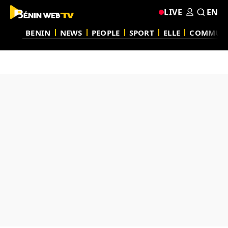
LIVE
EN
BENIN
NEWS
PEOPLE
SPORT
ELLE
COMMUN