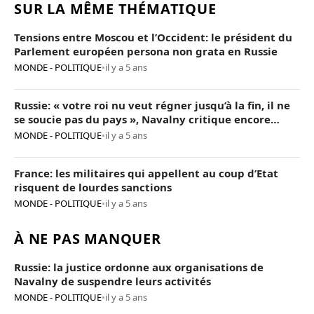
SUR LA MÊME THÉMATIQUE
Tensions entre Moscou et l’Occident: le président du
Parlement européen persona non grata en Russie
MONDE - POLITIQUE
•
il y a 5 ans
Russie: « votre roi nu veut régner jusqu’à la fin, il ne
se soucie pas du pays », Navalny critique encore
Poutine
MONDE - POLITIQUE
•
il y a 5 ans
France: les militaires qui appellent au coup d’Etat
risquent de lourdes sanctions
MONDE - POLITIQUE
•
il y a 5 ans
À NE PAS MANQUER
Russie: la justice ordonne aux organisations de
Navalny de suspendre leurs activités
MONDE - POLITIQUE
•
il y a 5 ans