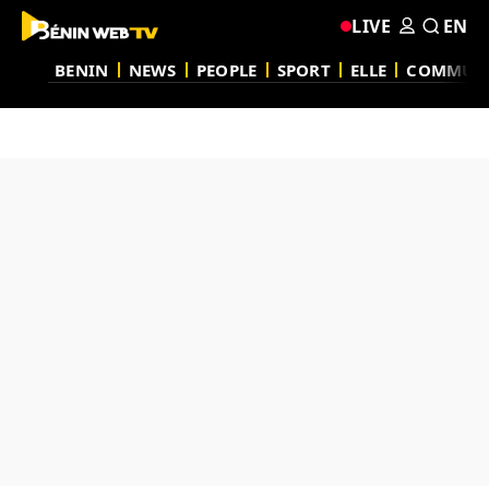
LIVE
EN
BENIN
NEWS
PEOPLE
SPORT
ELLE
COMMUN