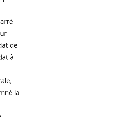
arré
our
dat de
dat à
ale,
mné la
n
e