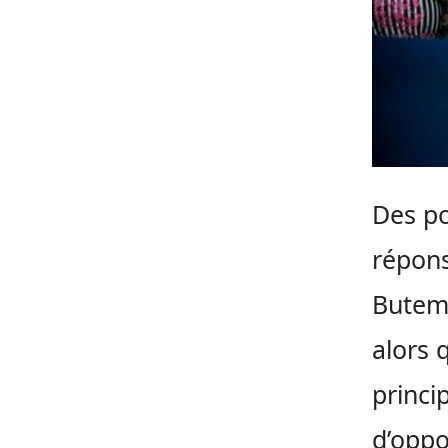
Des po
répons
Butemb
alors 
princi
d’oppo