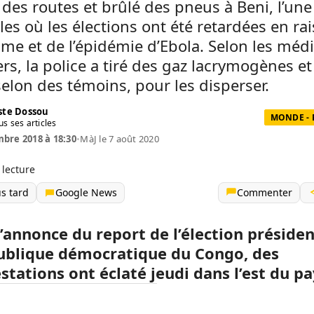
des routes et brûlé des pneus à Beni, l’une
illes où les élections ont été retardées en ra
sme et de l’épidémie d’Ebola. Selon les méd
rs, la police a tiré des gaz lacrymogènes et
selon des témoins, pour les disperser.
te Dossou
MONDE - 
us ses articles
bre 2018 à 18:30
•
MàJ le 7 août 2020
 lecture
us tard
Google News
Commenter
’annonce du report de l’élection présiden
ublique démocratique du Congo, des
tations ont éclaté jeudi dans l’est du pa