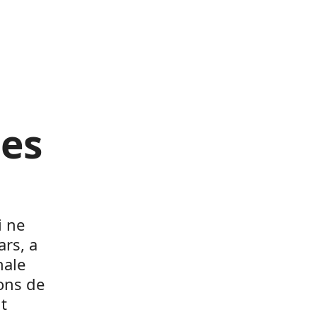
les
i ne
rs, a
nale
ons de
t