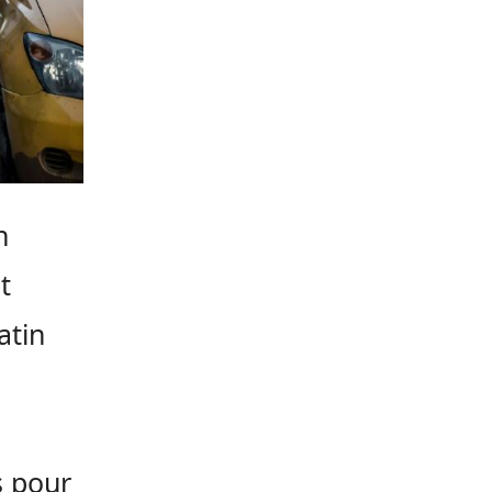
n
t
atin
s pour