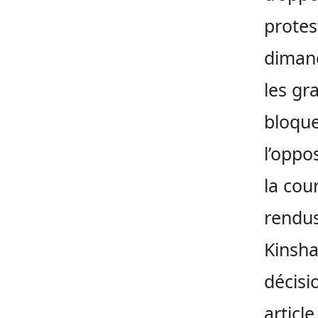
protes
dimanc
les gr
bloque
l’oppo
la cou
rendus
Kinsh
décisi
article