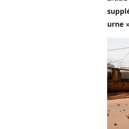
suppl
urne 