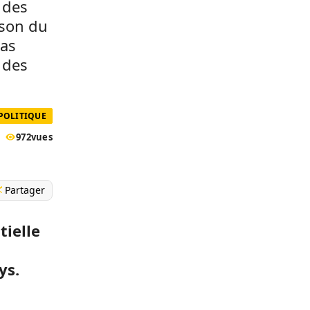
 des
ison du
ias
 des
POLITIQUE
972
vues
Partager
tielle
ys.