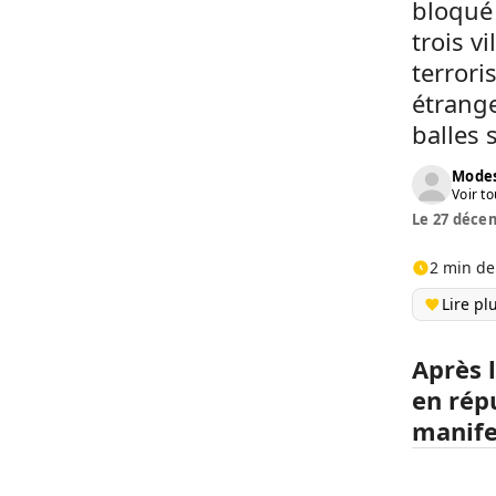
bloqué 
trois v
terrori
étrange
balles 
Modes
Voir to
Le 27 décem
2 min de
Lire pl
Après l
en rép
manifes