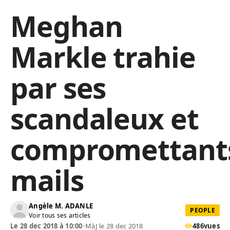
Meghan
Markle trahie
par ses
scandaleux et
compromettant
mails
Angèle M. ADANLE
PEOPLE
Voir tous ses articles
Le 28 dec 2018 à 10:00
•
MàJ le 28 dec 2018
486
vues