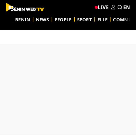
LIVE
EN
BENIN
NEWS
PEOPLE
SPORT
ELLE
COMMUN