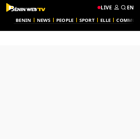
LIVE
EN
BENIN
NEWS
PEOPLE
SPORT
ELLE
COMMUN