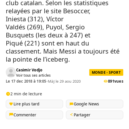
club catalan. Selon les statistiques
relayées par le site Besoccer,
Iniesta (312), Víctor
Valdés (269), Puyol, Sergio
Busquets (les deux à 247) et
Piqué (221) sont en haut du
classement. Mais Messi a toujours été
la pointe de l’iceberg.
Casimir Vodjo
MONDE - SPORT
Voir tous ses articles
Le 17 dec 2018 à 19:05
•
MàJ le 29 aou 2020
891
vues
2 min de lecture
Lire plus tard
Google News
Commenter
Partager