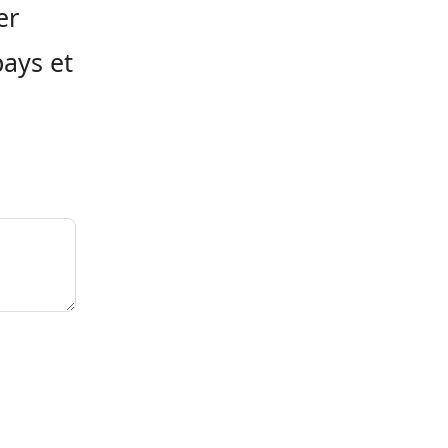
er
pays et