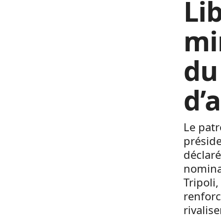
Li
mi
du
d’
Le patr
préside
déclaré
nominat
Tripoli
renforc
rivalis