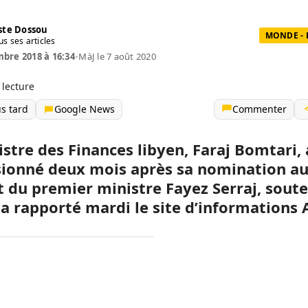
te Dossou
MONDE - 
us ses articles
bre 2018 à 16:34
•
MàJ le 7 août 2020
 lecture
us tard
Google News
Commenter
istre des Finances libyen, Faraj Bomtari, 
ionné deux mois après sa nomination a
t du premier ministre Fayez Serraj, sout
 a rapporté mardi le site d’informations A