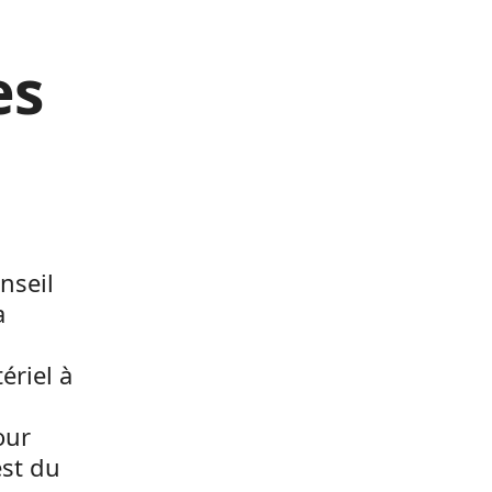
es
nseil
a
ériel à
our
est du