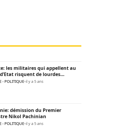
e: les militaires qui appellent au
d’Etat risquent de lourdes
tions
 - POLITIQUE
•
il y a 5 ans
nie: démission du Premier
tre Nikol Pachinian
 - POLITIQUE
•
il y a 5 ans