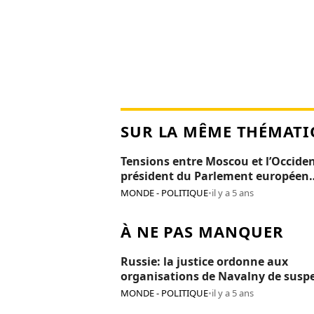
SUR LA MÊME THÉMATI
Tensions entre Moscou et l’Occiden
président du Parlement européen
persona non grata en Russie
MONDE - POLITIQUE
•
il y a 5 ans
À NE PAS MANQUER
Russie: la justice ordonne aux
organisations de Navalny de susp
leurs activités
MONDE - POLITIQUE
•
il y a 5 ans