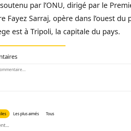
soutenu par l’ONU, dirigé par le Premi
re Fayez Sarraj, opère dans l’ouest du 
ge est à Tripoli, la capitale du pays.
taires
iles
Les plus aimés
Tous
t...