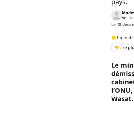
pays.
Modes
Voir to
Le 18 décem
1 min de
Lire pl
Le min
démiss
cabine
l’ONU,
Wasat.