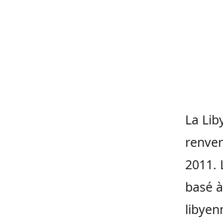
La Lib
renve
2011. 
basé à
libyen