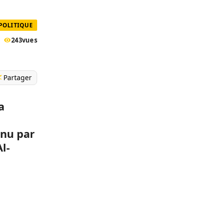
POLITIQUE
243
vues
Partager
a
u
enu par
l-