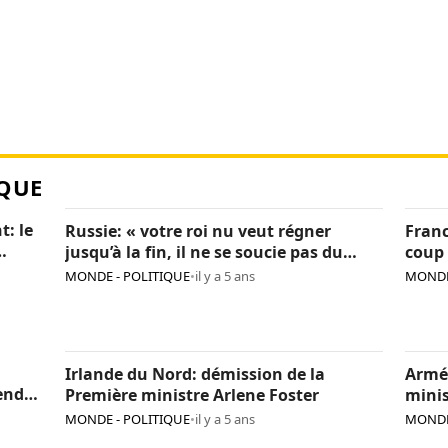
QUE
t: le
Russie: « votre roi nu veut régner
Franc
jusqu’à la fin, il ne se soucie pas du
coup 
pays », Navalny critique encore Poutine
sanc
MONDE - POLITIQUE
•
il y a 5 ans
MONDE
Irlande du Nord: démission de la
Armé
endre
Première ministre Arlene Foster
minis
MONDE - POLITIQUE
•
il y a 5 ans
MONDE