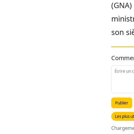
(GNA) 
minist
son siè
Commen
Publier
Les plus ut
Chargemen