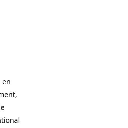
 en
ement,
le
tional