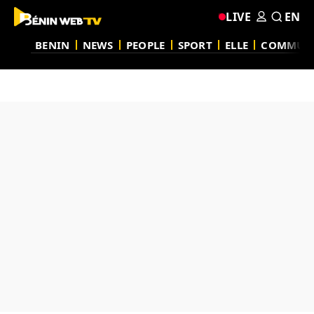
LIVE
EN
BENIN
NEWS
PEOPLE
SPORT
ELLE
COMMUN