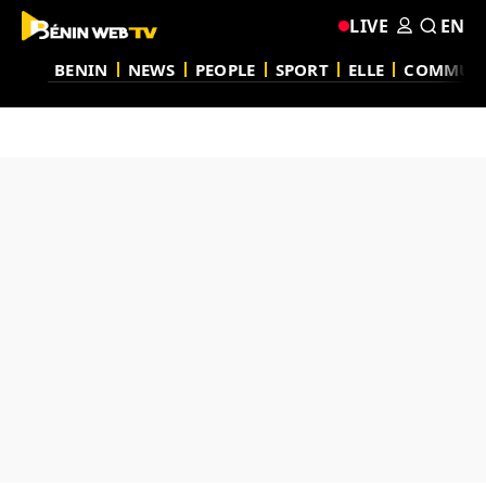
LIVE
EN
BENIN
NEWS
PEOPLE
SPORT
ELLE
COMMUN