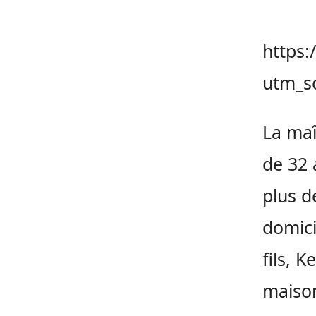
https
utm_s
La maî
de 32 
plus d
domici
fils, 
maison