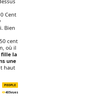
 dessus
50 Cent
y
i. Bien
 50 cent
, où il
fille la
ns une
it haut
PEOPLE
405
vues