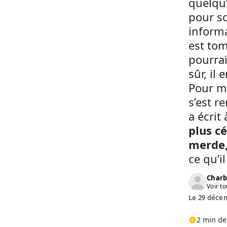
quelqu’
pour so
informa
est to
pourrai
sûr, il
Pour mo
s’est r
a écrit
plus c
merde, 
ce qu’i
Charb
Voir to
Le 29 décem
2 min de