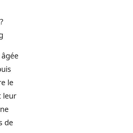
?
g
t âgée
puis
e le
 leur
une
s de