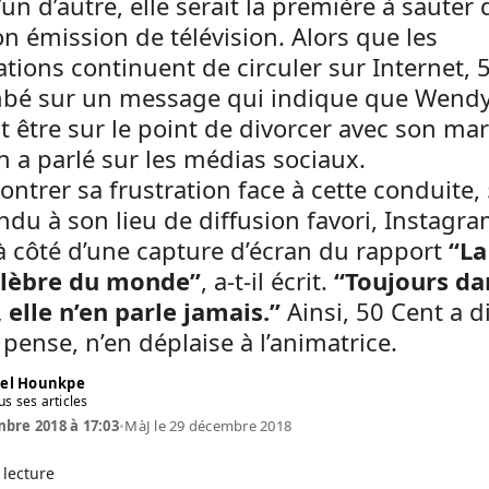
un d’autre, elle serait la première à sauter
n émission de télévision. Alors que les
tions continuent de circuler sur Internet, 
mbé sur un message qui indique que Wend
t être sur le point de divorcer avec son mar
 en a parlé sur les médias sociaux.
ntrer sa frustration face à cette conduite,
endu à son lieu de diffusion favori, Instagram
 à côté d’une capture d’écran du rapport
“La 
élèbre du monde”
, a-t-il écrit.
“Toujours da
elle n’en parle jamais.”
Ainsi, 50 Cent a d
l pense, n’en déplaise à l’animatrice.
el Hounkpe
us ses articles
bre 2018 à 17:03
•
MàJ le 29 décembre 2018
 lecture