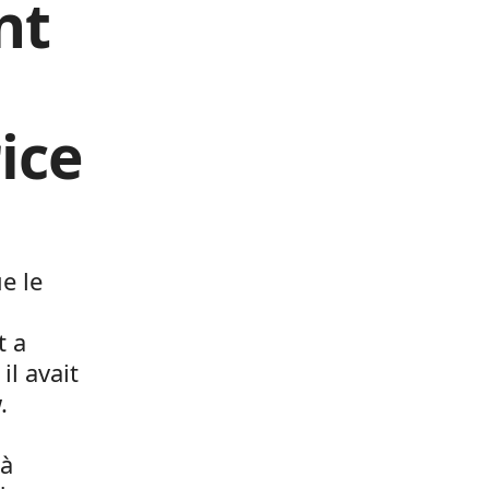
nt
ice
ue le
t a
il avait
.
 à