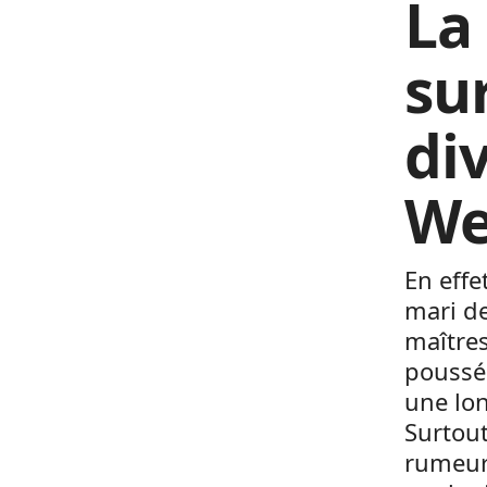
La
su
di
We
En effet
mari d
maîtres
poussé 
une lon
Surtou
rumeurs