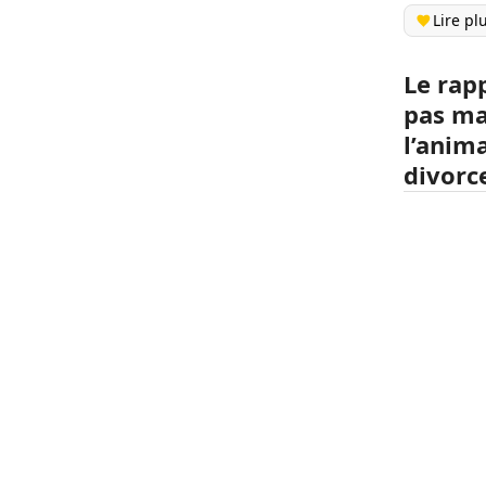
Lire pl
Le rap
pas ma
l’anim
divorce