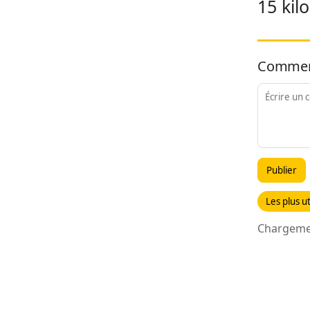
15 kil
Commen
Publier
Les plus ut
Chargemen