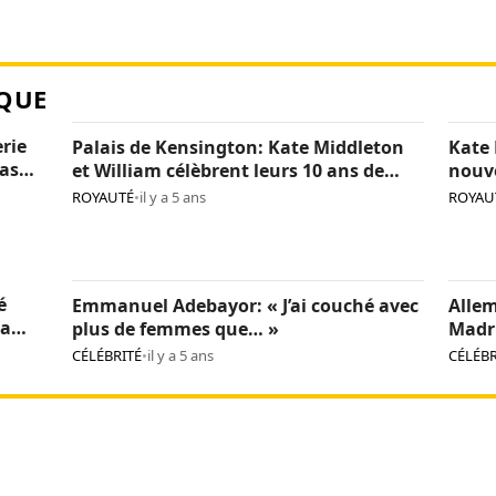
QUE
erie
Palais de Kensington: Kate Middleton
Kate 
pas
et William célèbrent leurs 10 ans de
nouv
mariage (photos)
(phot
ROYAUTÉ
•
il y a 5 ans
ROYAU
é
Emmanuel Adebayor: « J’ai couché avec
Allem
la
plus de femmes que… »
Madr
pédo
CÉLÉBRITÉ
•
il y a 5 ans
CÉLÉBR