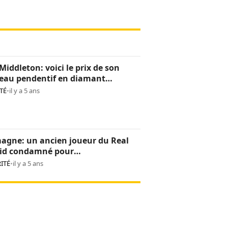
Middleton: voici le prix de son
eau pendentif en diamant
os)
TÉ
•
il y a 5 ans
agne: un ancien joueur du Real
id condamné pour
pornographie
ITÉ
•
il y a 5 ans