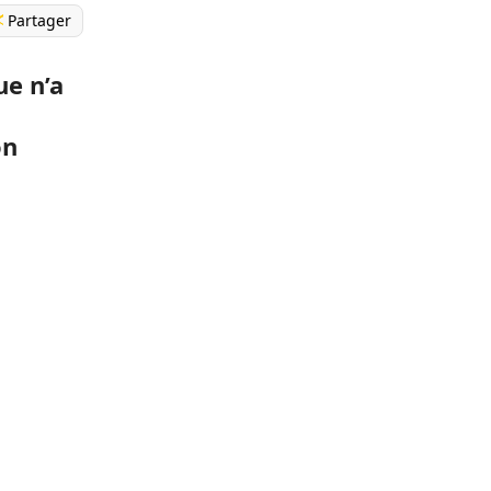
Partager
ue n’a
on