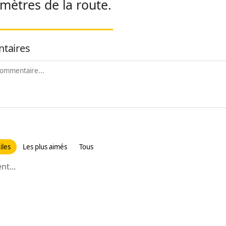
omètres de la route.
taires
iles
Les plus aimés
Tous
t...