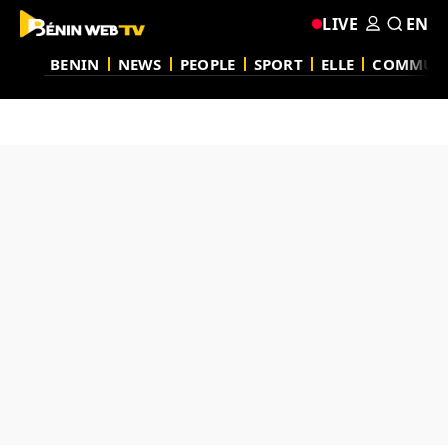
LIVE
EN
BENIN
NEWS
PEOPLE
SPORT
ELLE
COMMUN